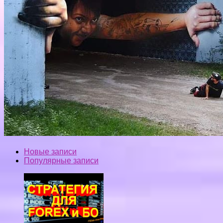
Новые записи
Популярные записи