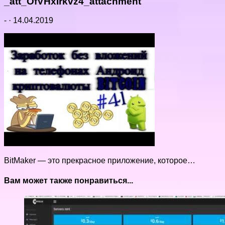
_att_OfVHxIrkvz4_attachment
-
·
14.04.2019
BitMaker — это прекрасное приложение, которое…
Вам может также понравиться...