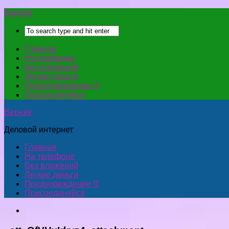
Верняк
Главная
На телефоне
Без вложений
Легкие деньги
Предупреждение !!!
Присоединяйся
Верняк
Деловой интернет
Главная
На телефоне
Без вложений
Легкие деньги
Предупреждение !!!
Присоединяйся