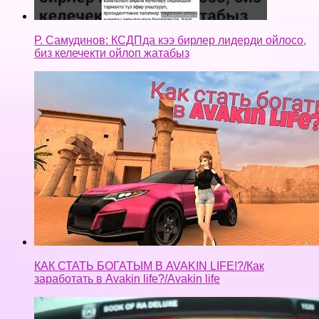
Р. Самудинов: КСДПда кээ бирлер лидерди ойлосо,
биз келечекти ойлоп жатабыз
КАК СТАТЬ БОГАТЫМ В AVAKIN LIFE!?/Как
заработать в Avakin life?/Avakin life