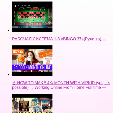
РАБОЧАЯ СИСТЕМА 1-8 «BINGO 37»(Рулетка) —
🍎 HOW TO MAKE 4K/ MONTH WITH VIPKID (yes, it's
possible) → Working Online From Home Full time —