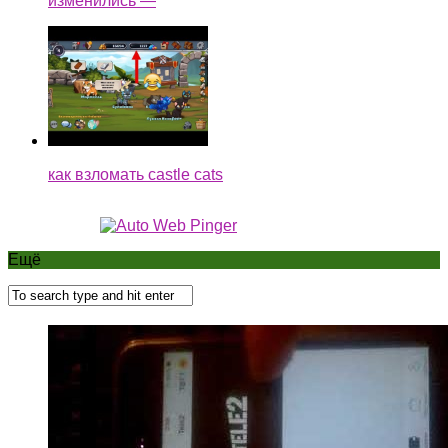
изменились —
как взломать castle cats
Ещё