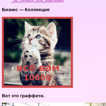
_att_Oih5dUCJEi4_attachment
Бизнес — Коллекция
Вот это граффити.