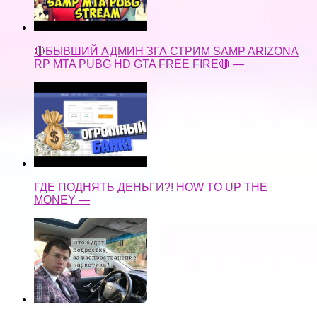
🔴БЫВШИЙ АДМИН ЗГА СТРИМ SAMP ARIZONA
RP MTA PUBG HD GTA FREE FIRE🔴 —
ГДЕ ПОДНЯТЬ ДЕНЬГИ?! HOW TO UP THE
MONEY —