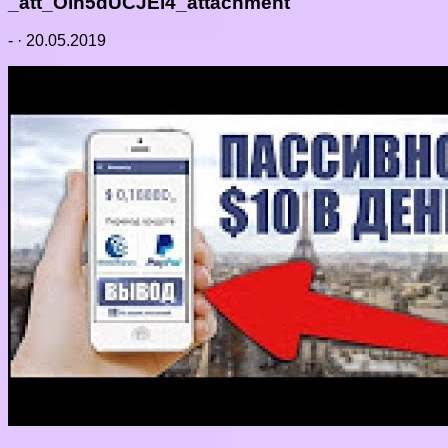
_att_Oih5dUCJEi4_attachment
-
·
20.05.2019