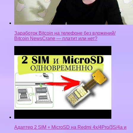
Заработок Bitcoin на телефоне без вложений/
Bitcoin NewsCrane — платит или нет?
Адаптер 2 SIM + MicroSD на Redmi 4x/4Pro/3S/4a и
…