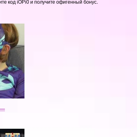
те код iOPi0 и получите офигенный бонус.
 —