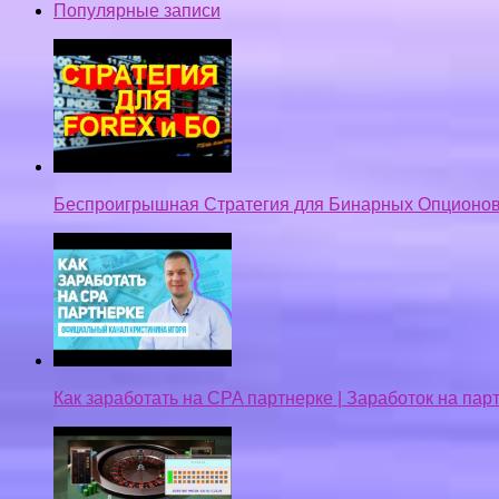
Популярные записи
Беспроигрышная Стратегия для Бинарных Опционов
Как заработать на CPA партнерке | Заработок на па