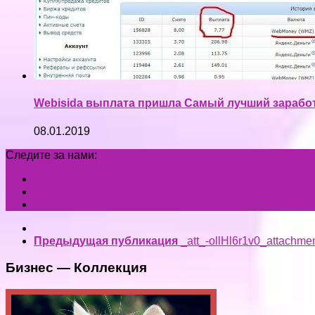
Webisida выплата пришла Самый лучший зарабо
08.01.2019
Следите за нами:
Предыдущая публикация
_att_-ollHl6r1v0_attachme
Бизнес — Коллекция