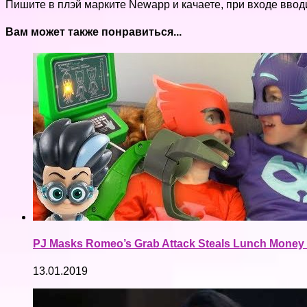
Пишите в плэй марките Newapp и качаете, при входе вводи
Вам может также понравиться...
PJ Masks Romeo’s Grab Attack Steals Lunch Money
13.01.2019