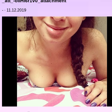
_att_-ollHl6r1v0_attachment
-
·
11.12.2019