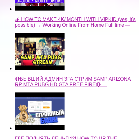
🔴БЫВШИЙ АДМИН ЗГА СТРИМ SAMP ARIZONA
RP MTA PUBG HD GTA FREE FIRE🔴 —
ГДЕ ПОДНЯТЬ ДЕНЬГИ?! HOW TO UP THE
MONEY —