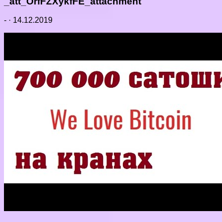
_att_OrfFZXykfFE_attachment
-
·
14.12.2019