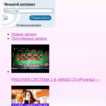
Популярные записи
РАБОЧАЯ СИСТЕМА 1-8 «BINGO 37»(Рулетка) —
🍎 HOW TO MAKE 4K/ MONTH WITH VIPKID (yes, it's
possible) → Working Online From Home Full time —