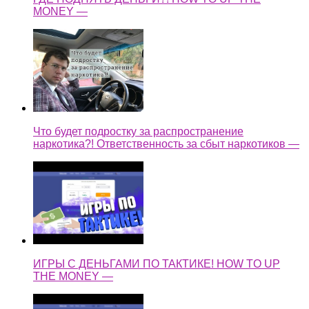
Что будет подростку за распространение
наркотика?! Ответственность за сбыт наркотиков —
ИГРЫ С ДЕНЬГАМИ ПО ТАКТИКЕ! HOW TO UP
THE MONEY —
ТАКТИКА ДЛЯ БОЛЬШИХ ДЕНЕГ! / HOW TO UP
THE MONEY —