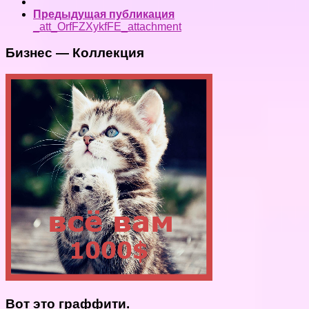
Предыдущая публикация
_att_OrfFZXykfFE_attachment
Бизнес — Коллекция
Вот это граффити.