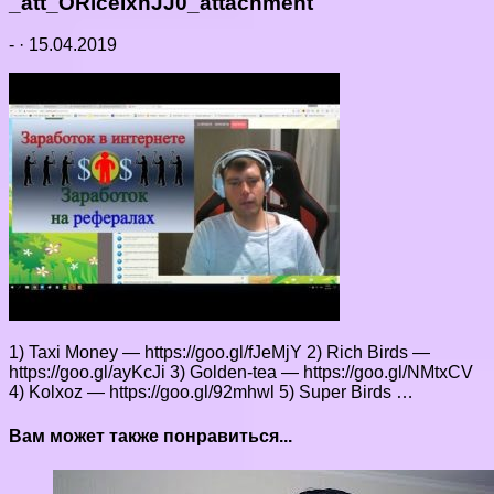
_att_ORlceIxhJJ0_attachment
-
·
15.04.2019
1) Taxi Money — https://goo.gl/fJeMjY 2) Rich Birds —
https://goo.gl/ayKcJi 3) Golden-tea — https://goo.gl/NMtxCV
4) Kolxoz — https://goo.gl/92mhwl 5) Super Birds …
Вам может также понравиться...