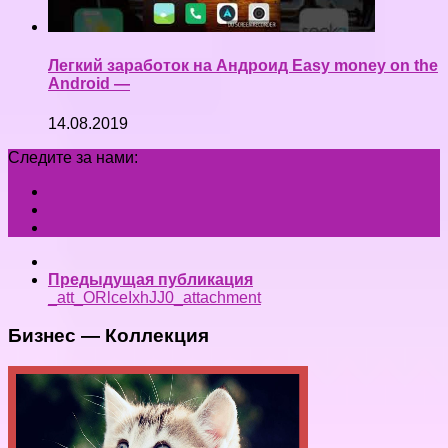
Легкий заработок на Андроид Easy money on the
Android —
14.08.2019
Следите за нами:
Предыдущая публикация
_att_ORlceIxhJJ0_attachment
Бизнес — Коллекция