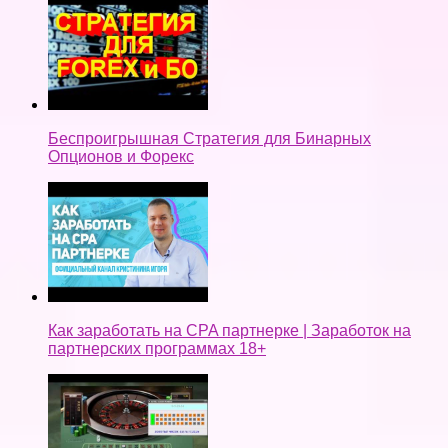
Беспроигрышная Стратегия для Бинарных
Опционов и Форекс
Как заработать на CPA партнерке | Заработок на
партнерских программах 18+