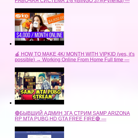
РАБОЧАЯ СИСТЕМА 1-8 «BINGO 37»(Рулетка) —
🍎 HOW TO MAKE 4K/ MONTH WITH VIPKID (yes, it's
possible) → Working Online From Home Full time —
🔴БЫВШИЙ АДМИН ЗГА СТРИМ SAMP ARIZONA
RP MTA PUBG HD GTA FREE FIRE🔴 —