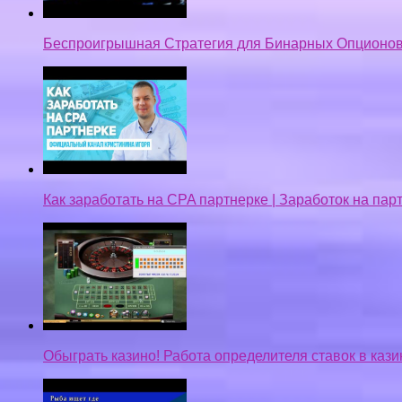
Беспроигрышная Стратегия для Бинарных Опционов
Как заработать на CPA партнерке | Заработок на па
Обыграть казино! Работа определителя ставок в кази