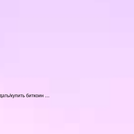
одать/купить биткоин …