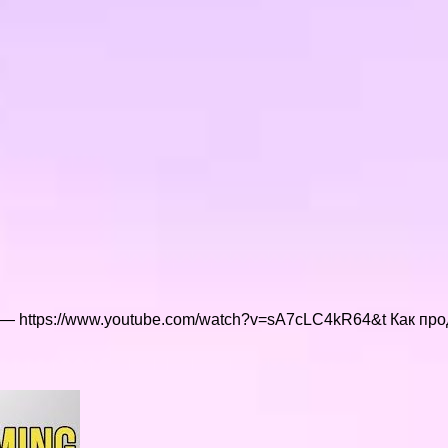
ек — https://www.youtube.com/watch?v=sA7cLC4kR64&t Как пр