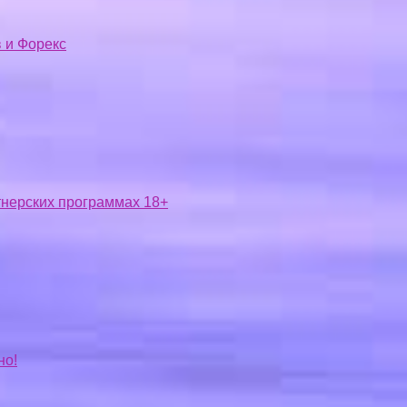
 и Форекс
ртнерских программах 18+
но!