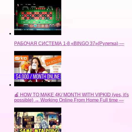
РАБОЧАЯ СИСТЕМА 1-8 «BINGO 37»(Рулетка) —
🍎 HOW TO MAKE 4K/ MONTH WITH VIPKID (yes, it's
possible) → Working Online From Home Full time —