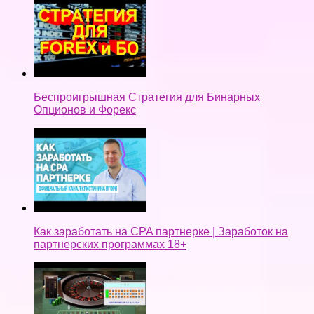
Беспроигрышная Стратегия для Бинарных
Опционов и Форекс
Как заработать на CPA партнерке | Заработок на
партнерских программах 18+