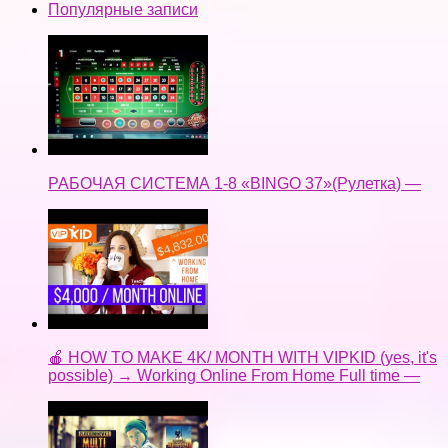
Популярные записи
РАБОЧАЯ СИСТЕМА 1-8 «BINGO 37»(Рулетка) —
🍎 HOW TO MAKE 4K/ MONTH WITH VIPKID (yes, it's
possible) → Working Online From Home Full time —