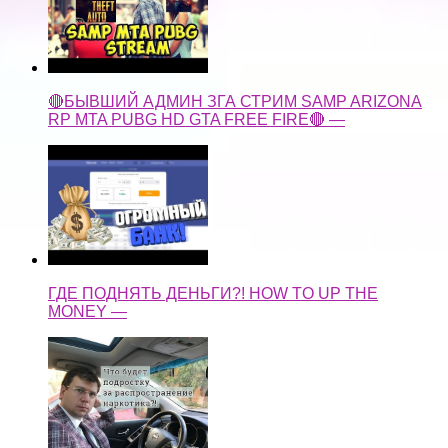
🔴БЫВШИЙ АДМИН ЗГА СТРИМ SAMP ARIZONA
RP MTA PUBG HD GTA FREE FIRE🔴 —
ГДЕ ПОДНЯТЬ ДЕНЬГИ?! HOW TO UP THE
MONEY —