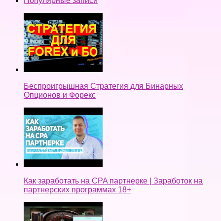
Популярные записи
Беспроигрышная Стратегия для Бинарных
Опционов и Форекс
Как заработать на CPA партнерке | Заработок на
партнерских программах 18+