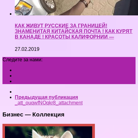
КАК ЖИВУТ РУССКИЕ ЗА ГРАНИЦЕЙ!
ЗНАМЕНИТАЯ КИТАЙСКАЯ ПОЧТА ! КАК КУРЯТ
В КАНАДЕ ! КРАСОТЫ КАЛИФОРНИИ —
27.02.2019
Следите за нами:
Предыдущая публикация
_att_ouqwfNOqkr8_attachment
Бизнес — Коллекция