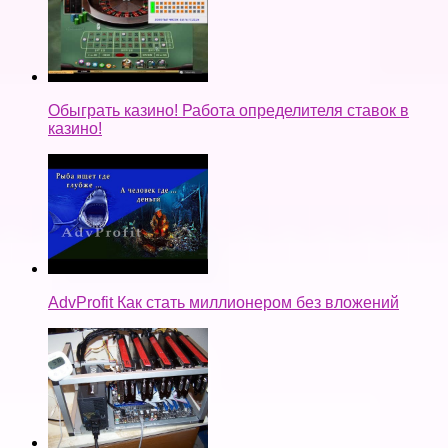
Обыграть казино! Работа определителя ставок в
казино!
AdvProfit Как стать миллионером без вложений