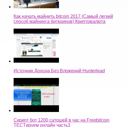
Как начать майнить bitcoin 2017 (Самый легкий
способ майнинга биткоинов) Криптовалюта
Источник Дохода Без Вложений Hunterlead
Скрипт бот 1200 сатошей в час на Freebitcoin
TECTируем онлайн часть3