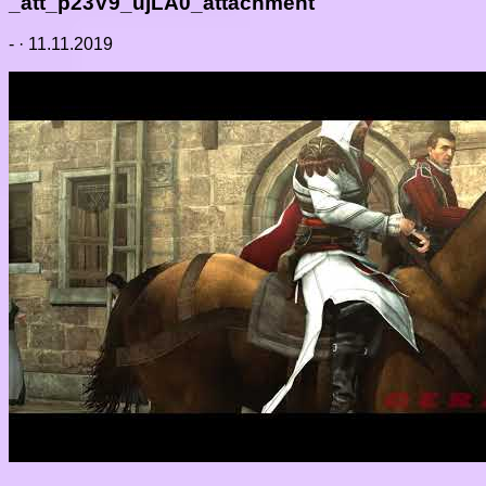
_att_p23V9_ujLA0_attachment
-
·
11.11.2019