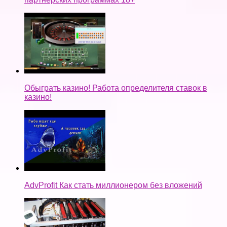
Обыграть казино! Работа определителя ставок в
казино!
AdvProfit Как стать миллионером без вложений