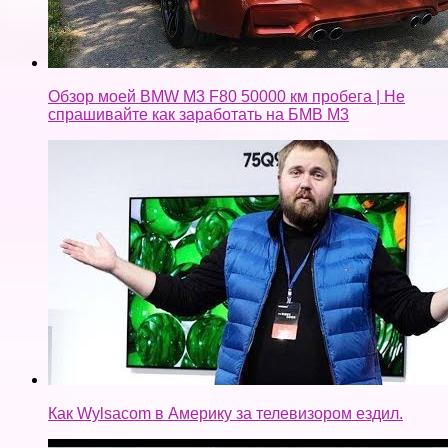
Обзор моей BMW M3 F80 50000 км пробега | Не
спрашивайте как заработать на БМВ М3
Как Wylsacom в Америку за телевизором ездил.