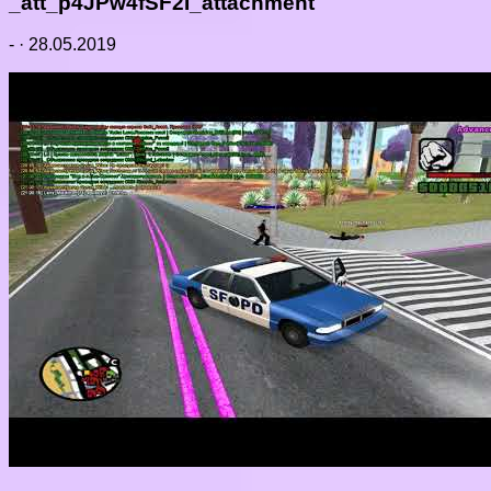
_att_p4JPw4fSF2I_attachment
-
·
28.05.2019