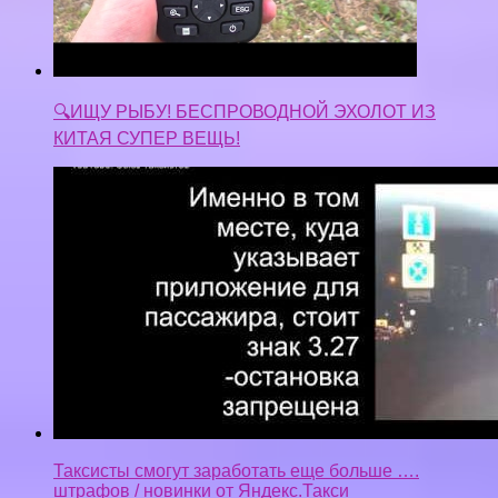
🔍ИЩУ РЫБУ! БЕСПРОВОДНОЙ ЭХОЛОТ ИЗ
КИТАЯ СУПЕР ВЕЩЬ!
Таксисты смогут заработать еще больше ….
штрафов / новинки от Яндекс.Такси