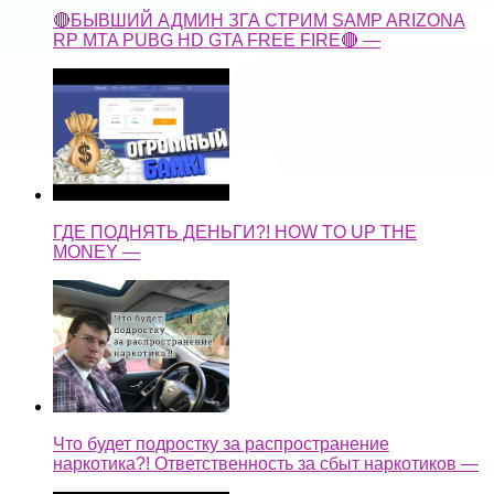
🔴БЫВШИЙ АДМИН ЗГА СТРИМ SAMP ARIZONA
RP MTA PUBG HD GTA FREE FIRE🔴 —
ГДЕ ПОДНЯТЬ ДЕНЬГИ?! HOW TO UP THE
MONEY —
Что будет подростку за распространение
наркотика?! Ответственность за сбыт наркотиков —