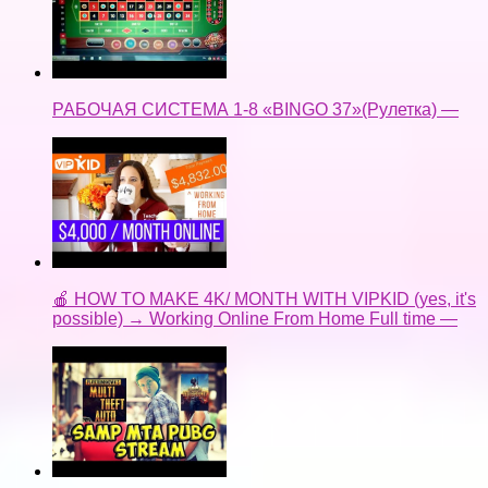
РАБОЧАЯ СИСТЕМА 1-8 «BINGO 37»(Рулетка) —
🍎 HOW TO MAKE 4K/ MONTH WITH VIPKID (yes, it's
possible) → Working Online From Home Full time —