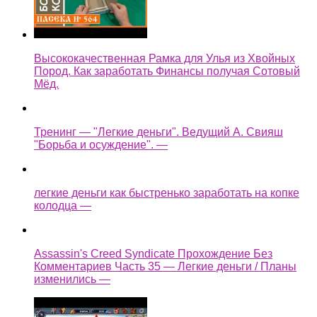
Высококачественная Рамка для Улья из Хвойных
Пород. Как заработать Финансы получая Сотовый
Мёд.
Тренинг — "Легкие деньги". Ведущий А. Свияш
"Борьба и осуждение". —
легкие деньги как быстренько заработать на копке
колодца —
Assassin's Creed Syndicate Прохождение Без
Комментариев Часть 35 — Легкие деньги / Планы
изменились —