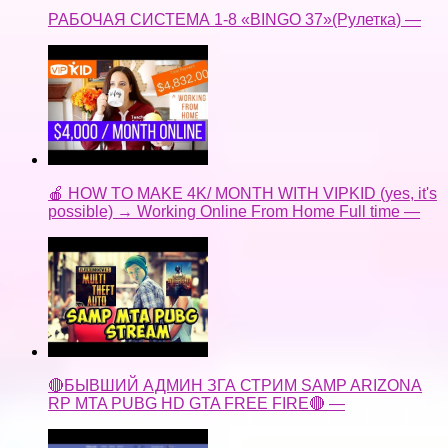
РАБОЧАЯ СИСТЕМА 1-8 «BINGO 37»(Рулетка) —
🍎 HOW TO MAKE 4K/ MONTH WITH VIPKID (yes, it's
possible) → Working Online From Home Full time —
🔴БЫВШИЙ АДМИН ЗГА СТРИМ SAMP ARIZONA
RP MTA PUBG HD GTA FREE FIRE🔴 —