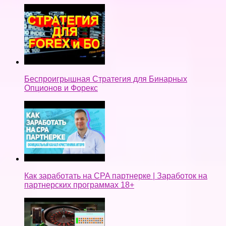
Беспроигрышная Стратегия для Бинарных
Опционов и Форекс
Как заработать на CPA партнерке | Заработок на
партнерских программах 18+