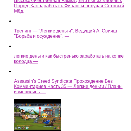
Высококачественная Рамка для Улья из Хвойных
Пород. Как заработать Финансы получая Сотовый
Мёд.
Тренинг — "Легкие деньги". Ведущий А. Свияш
"Борьба и осуждение". —
легкие деньги как быстренько заработать на копке
колодца —
Assassin's Creed Syndicate Прохождение Без
Комментариев Часть 35 — Легкие деньги / Планы
изменились —