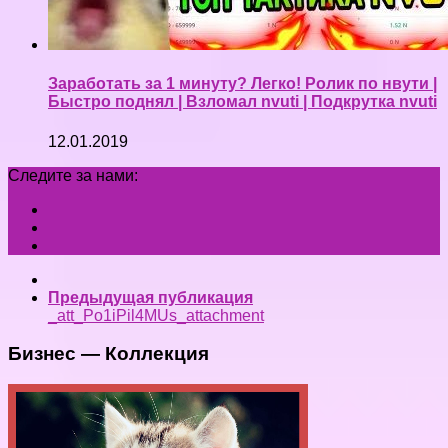
Заработать за 1 минуту? Легко! Ролик по нвути |
Быстро поднял | Взломал nvuti | Подкрутка nvuti
12.01.2019
Следите за нами:
Предыдущая публикация
_att_Po1iPil4MUs_attachment
Бизнес — Коллекция