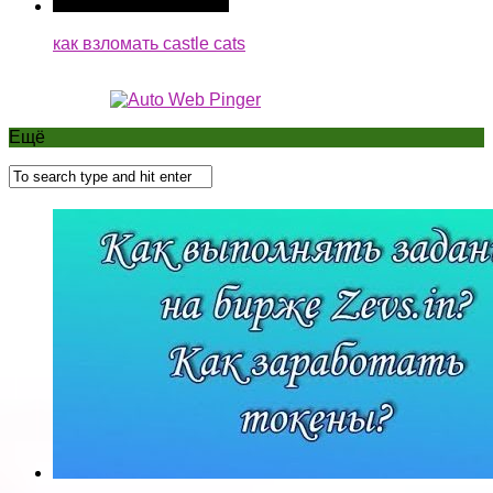
как взломать castle cats
Ещё