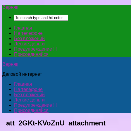
Верняк
Главная
На телефоне
Без вложений
Легкие деньги
Предупреждение !!!
Присоединяйся
Верняк
Деловой интернет
Главная
На телефоне
Без вложений
Легкие деньги
Предупреждение !!!
Присоединяйся
_att_2GKt-KVoZnU_attachment