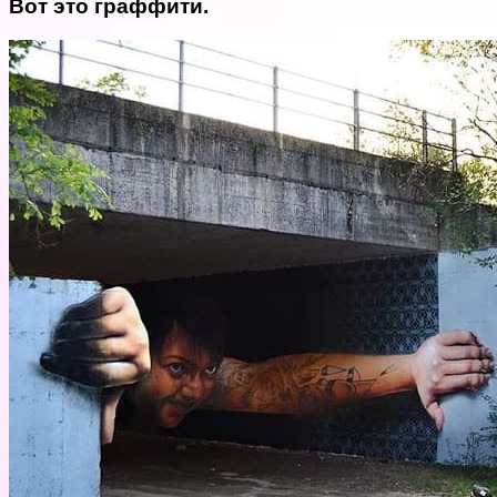
Вот это граффити.