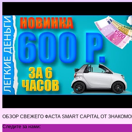
ОБЗОР СВЕЖЕГО ФАСТА SMART CAPITAL ОТ ЗНАКОМОГ
Следите за нами: