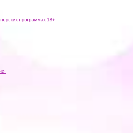
ртнерских программах 18+
но!