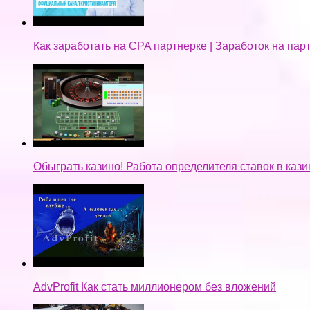
Как заработать на CPA партнерке | Заработок на па
Обыграть казино! Работа определителя ставок в кази
AdvProfit Как стать миллионером без вложений