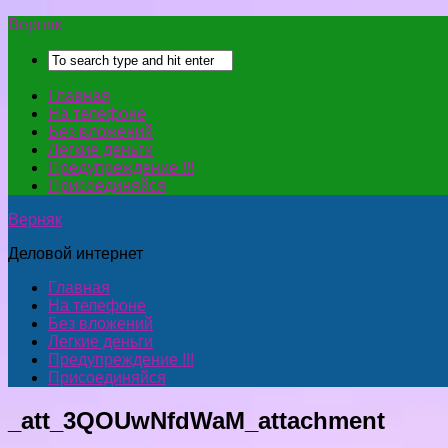
Верняк
Главная
На телефоне
Без вложений
Легкие деньги
Предупреждение !!!
Присоединяйся
Верняк
Деловой интернет
Главная
На телефоне
Без вложений
Легкие деньги
Предупреждение !!!
Присоединяйся
_att_3QOUwNfdWaM_attachment