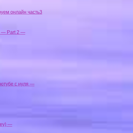
руем онлайн часть3
y — Part 2 —
 ютубе с нуля —
ey) —