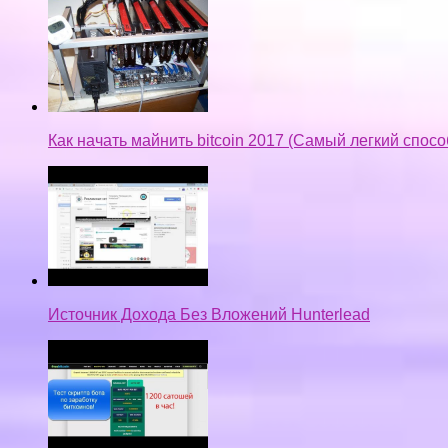
Как начать майнить bitcoin 2017 (Самый легкий спос
Источник Дохода Без Вложений Hunterlead