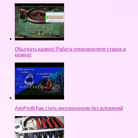
Обыграть казино! Работа определителя ставок в
казино!
AdvProfit Как стать миллионером без вложений