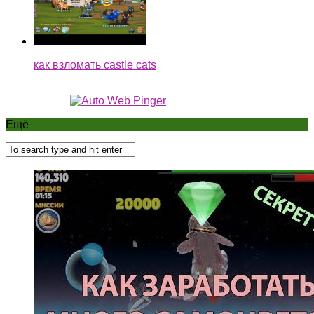
как взломать castle cats
Ещё