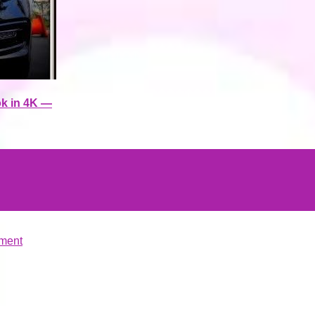
ok in 4K —
ment