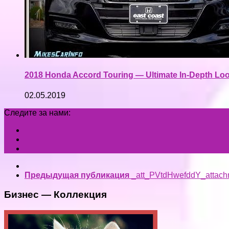
2018 Honda Accord Touring — Ultimate In-Depth Lo
02.05.2019
Следите за нами:
Предыдущая публикация
_att_PVtdHwefddY_attach
Бизнес — Коллекция