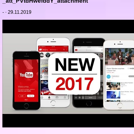
_att_PVtdHwefddY_attachment
-
·
29.11.2019