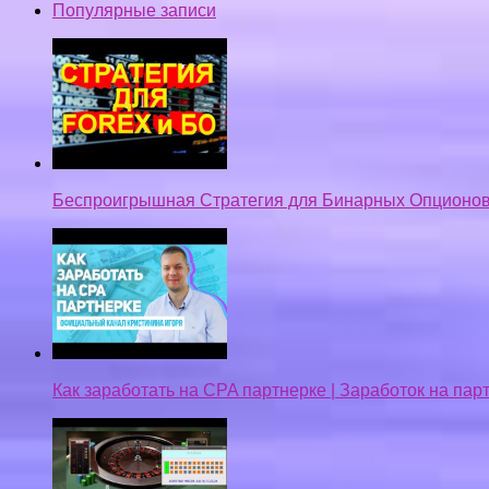
Популярные записи
Беспроигрышная Стратегия для Бинарных Опционов
Как заработать на CPA партнерке | Заработок на па