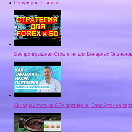
Популярные записи
Беспроигрышная Стратегия для Бинарных Опционов
Как заработать на CPA партнерке | Заработок на па