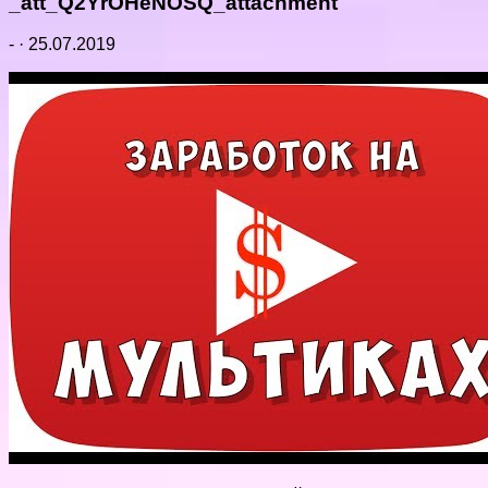
_att_Q2YrOHeNOSQ_attachment
-
·
25.07.2019