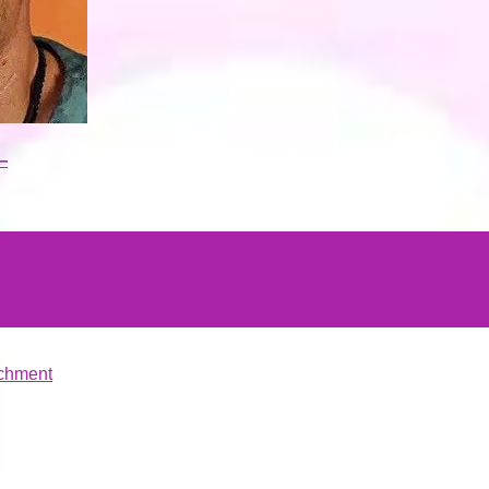
—
chment