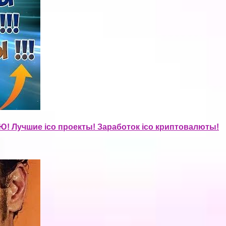
учшие ico проекты! Заработок ico криптовалюты!