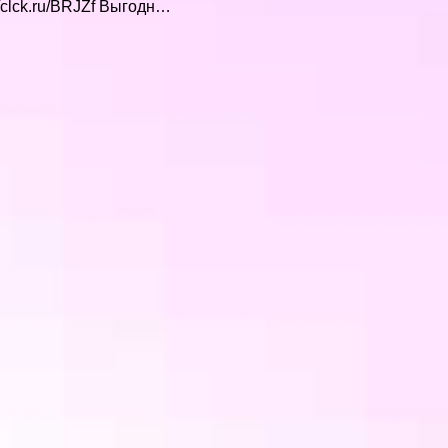
//clck.ru/BRJZf Выгодн…