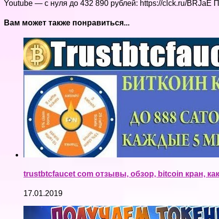
Youtube — с нуля до 432 890 рублей: https://clck.ru/BRJaE
Вам может также понравиться...
trustbtcfaucet com отзывы, обзор, bitcoin кран, 
17.01.2019