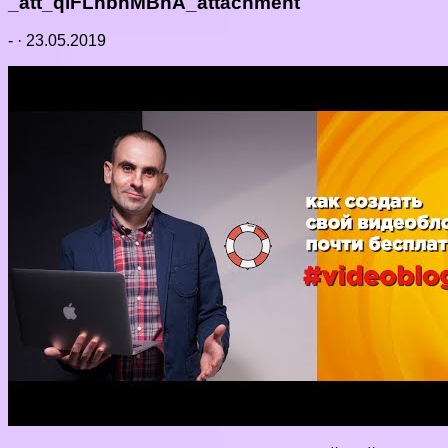
_att_qiFLnbhMBhA_attachment
-
·
23.05.2019