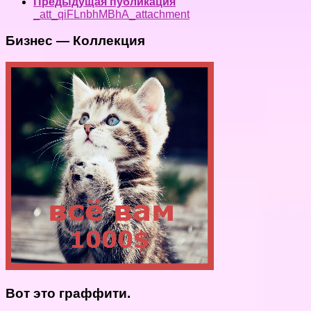
Предыдущая публикация
_att_qiFLnbhMBhA_attachment
Бизнес — Коллекция
Вот это граффити.