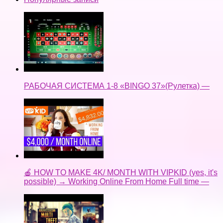
РАБОЧАЯ СИСТЕМА 1-8 «BINGO 37»(Рулетка) —
🍎 HOW TO MAKE 4K/ MONTH WITH VIPKID (yes, it's
possible) → Working Online From Home Full time —