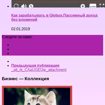
Как зарабатывать в Globus.Пассивный доход
без вложений
02.01.2019
Следите за нами:
Предыдущая публикация
_att_rk_CAaUGEQw_attachment
Бизнес — Коллекция