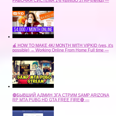
РАБОЧАЯ СИСТЕМА 1-8 «BINGO 37»(Рулетка) —
🍎 HOW TO MAKE 4K/ MONTH WITH VIPKID (yes, it's
possible) → Working Online From Home Full time —
🔴БЫВШИЙ АДМИН ЗГА СТРИМ SAMP ARIZONA
RP MTA PUBG HD GTA FREE FIRE🔴 —