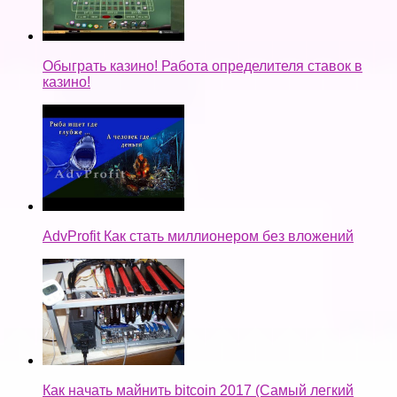
Обыграть казино! Работа определителя ставок в
казино!
AdvProfit Как стать миллионером без вложений
Как начать майнить bitcoin 2017 (Самый легкий