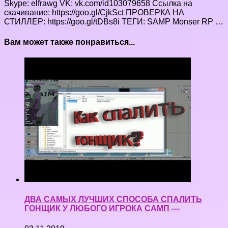
Skype: elfrawg VK: vk.com/id103079658 Ссылка на
скачивание: https://goo.gl/CjkSct ПРОВЕРКА НА
СТИЛЛЕР: https://goo.gl/tDBs8i ТЕГИ: SAMP Monser RP …
Вам может также понравиться...
ДВА САМЫХ ЛУЧШИХ СПОСОБА СПАЛИТЬ
ГОНЩИК У ЛЮБОГО ИГРОКА САМП —