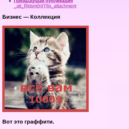
Предыдущая публикация
_att_Rktsm0nlY6s_attachment
Бизнес — Коллекция
Вот это граффити.