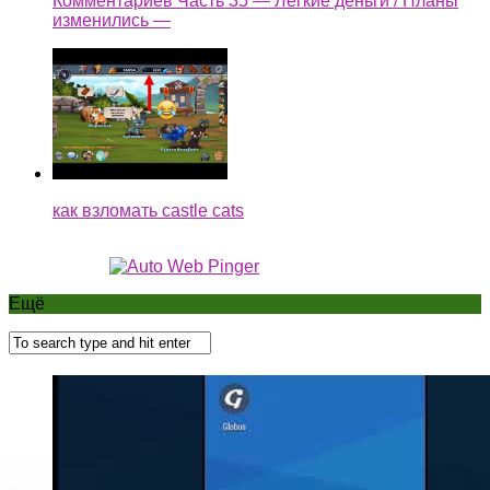
Комментариев Часть 35 — Легкие деньги / Планы
изменились —
как взломать castle cats
Ещё