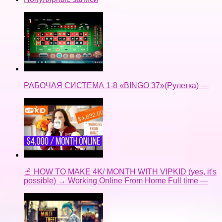
РАБОЧАЯ СИСТЕМА 1-8 «BINGO 37»(Рулетка) —
🍎 HOW TO MAKE 4K/ MONTH WITH VIPKID (yes, it's
possible) → Working Online From Home Full time —