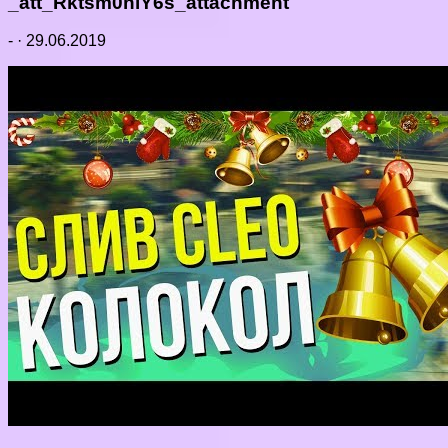
_att_Rktsm0nlY6s_attachment
-
·
29.06.2019