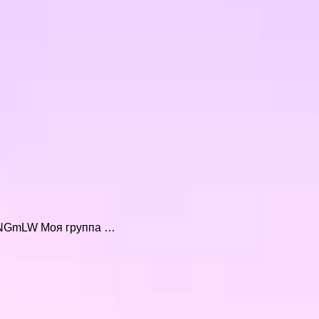
3NGmLW Моя группа …