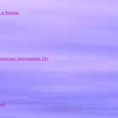
 и Форекс
ртнерских программах 18+
но!