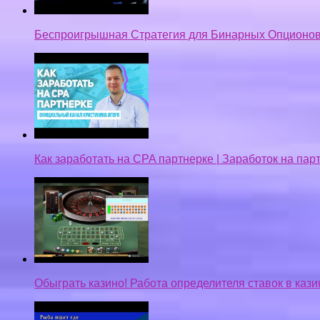
Беспроигрышная Стратегия для Бинарных Опционов
Как заработать на CPA партнерке | Заработок на па
Обыграть казино! Работа определителя ставок в кази