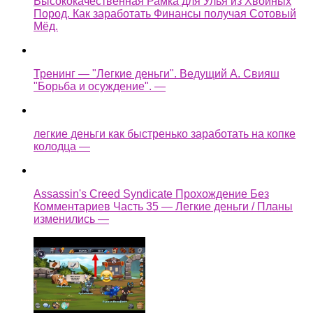
Высококачественная Рамка для Улья из Хвойных
Пород. Как заработать Финансы получая Сотовый
Мёд.
Тренинг — "Легкие деньги". Ведущий А. Свияш
"Борьба и осуждение". —
легкие деньги как быстренько заработать на копке
колодца —
Assassin's Creed Syndicate Прохождение Без
Комментариев Часть 35 — Легкие деньги / Планы
изменились —