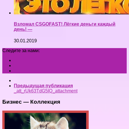
Взломал CSGOFAST! Лёгкие деньги каждый
день! —
30.01.2019
Следите за нами:
Предыдущая публикация
_att_rUk63TdG5IQ_attachment
Бизнес — Коллекция