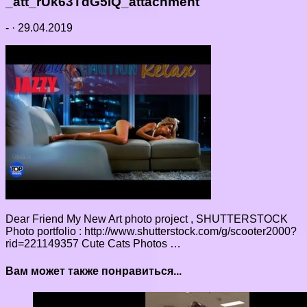
_att_rUk63TdG5IQ_attachment
-
·
29.04.2019
Dear Friend My New Art photo project , SHUTTERSTOCK
Photo portfolio : http://www.shutterstock.com/g/scooter2000?
rid=221149357 Cute Cats Photos …
Вам может также понравиться...