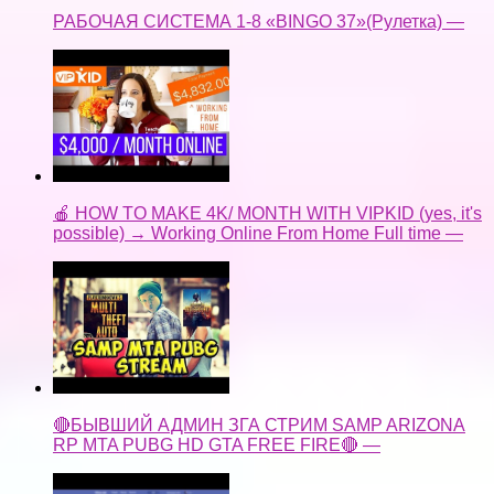
РАБОЧАЯ СИСТЕМА 1-8 «BINGO 37»(Рулетка) —
🍎 HOW TO MAKE 4K/ MONTH WITH VIPKID (yes, it's
possible) → Working Online From Home Full time —
🔴БЫВШИЙ АДМИН ЗГА СТРИМ SAMP ARIZONA
RP MTA PUBG HD GTA FREE FIRE🔴 —