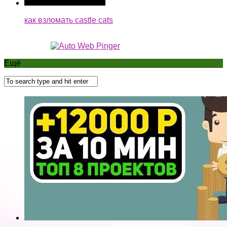
как взломать castle cats
Ещё