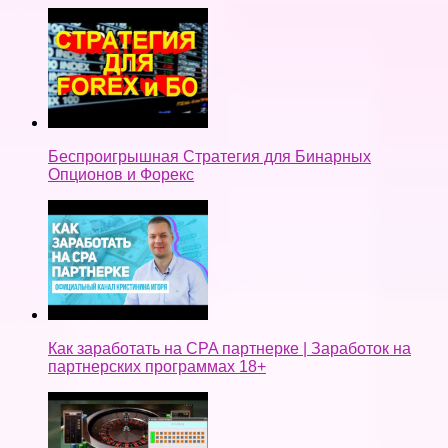
Беспроигрышная Стратегия для Бинарных
Опционов и Форекс
Как заработать на CPA партнерке | Заработок на
партнерских программах 18+