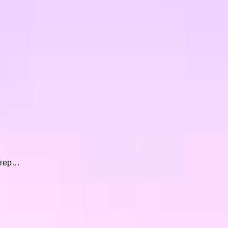
нтер…