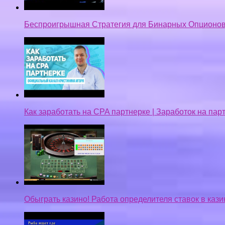
Беспроигрышная Стратегия для Бинарных Опционов
Как заработать на CPA партнерке | Заработок на па
Обыграть казино! Работа определителя ставок в кази