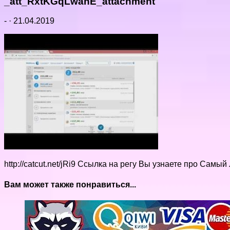
_att_RxtKGqLwahE_attachment
-
·
21.04.2019
http://catcut.net/jRi9 Ссылка на регу Вы узнаете про Са
Вам может также понравиться...