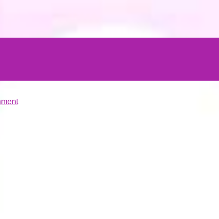
hment