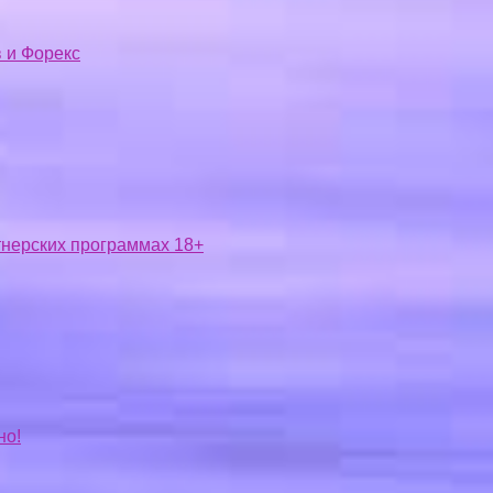
 и Форекс
ртнерских программах 18+
но!