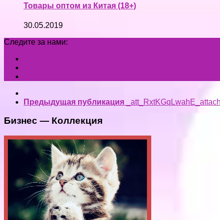
Товары оптом из Китая (18+)
30.05.2019
Следите за нами:
Предыдущая публикация
_att_RxtKGqLwahE_attac
Бизнес — Коллекция