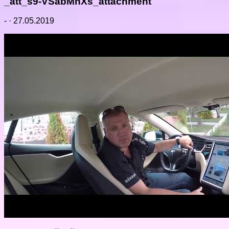
_att_s9-VSabMnXs_attachment
-
·
27.05.2019