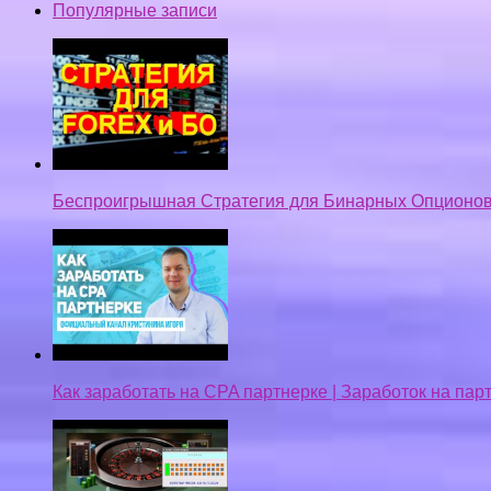
Популярные записи
Беспроигрышная Стратегия для Бинарных Опционов
Как заработать на CPA партнерке | Заработок на па