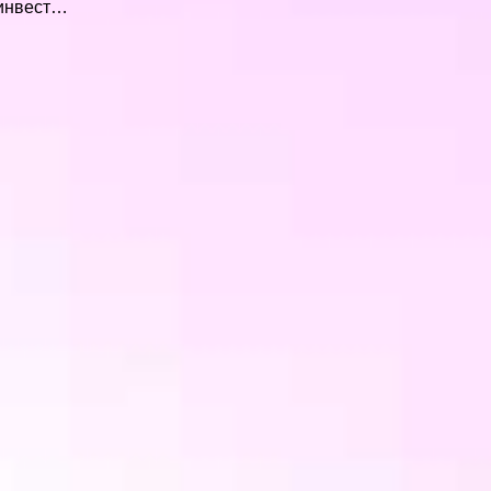
 инвест…