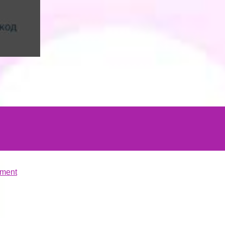
hment