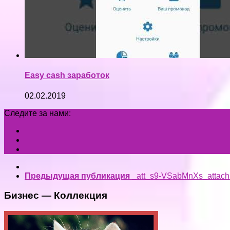
Easy cash заработок
02.02.2019
Следите за нами:
Предыдущая публикация
_att_s9-VSabMnXs_attac
Бизнес — Коллекция