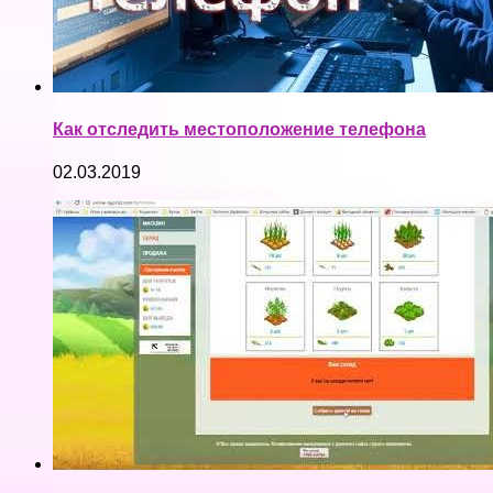
Как отследить местоположение телефона
02.03.2019