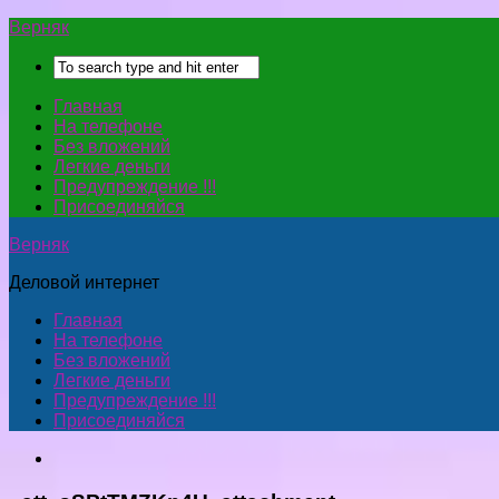
Верняк
Главная
На телефоне
Без вложений
Легкие деньги
Предупреждение !!!
Присоединяйся
Верняк
Деловой интернет
Главная
На телефоне
Без вложений
Легкие деньги
Предупреждение !!!
Присоединяйся