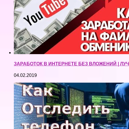
ЗАРАБОТОК В ИНТЕРНЕТЕ БЕЗ ВЛОЖЕНИЙ | Л
04.02.2019