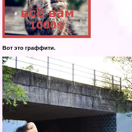
Вот это граффити.