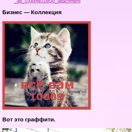
_att_SXkxheJ1dQ0_attachment
Бизнес — Коллекция
Вот это граффити.