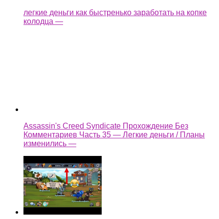
изменились —
как взломать castle cats
Ещё