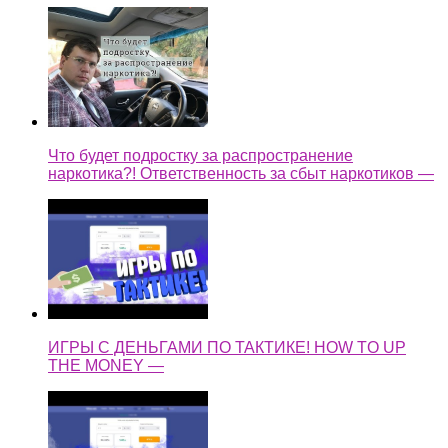
Что будет подростку за распространение
наркотика?! Ответственность за сбыт наркотиков —
ИГРЫ С ДЕНЬГАМИ ПО ТАКТИКЕ! HOW TO UP
THE MONEY —
ТАКТИКА ДЛЯ БОЛЬШИХ ДЕНЕГ! / HOW TO UP
THE MONEY —