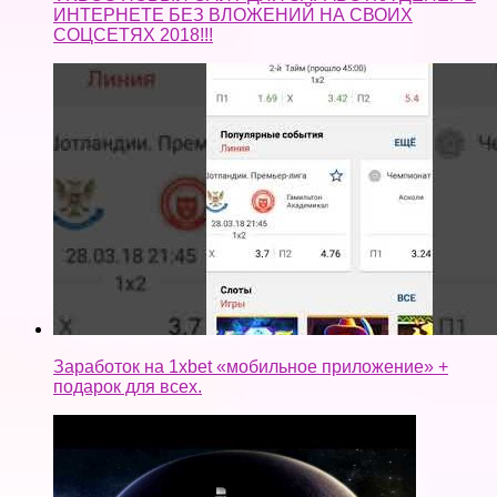
Заработок на 1xbet «мобильное приложение» +
подарок для всех.
Как получить базу для брута или Как взломать
аккаунт Steam и Warface