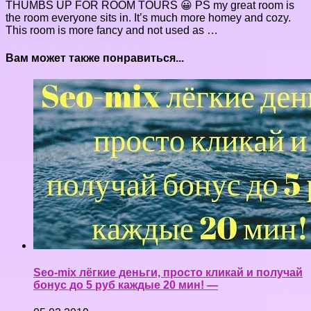
THUMBS UP FOR ROOM TOURS 😀 PS my great room is
the room everyone sits in. It’s much more homey and cozy.
This room is more fancy and not used as …
Вам может также понравиться...
Seo-mix лёгкие деньги, просто кликай и получай
бонус до 5 руб каждые 20 мин! —