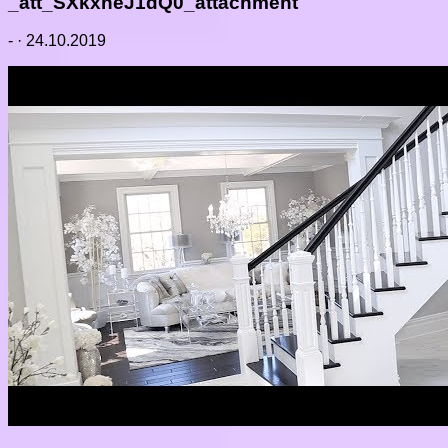
_att_SXkxheJ1dQ0_attachment
-
·
24.10.2019