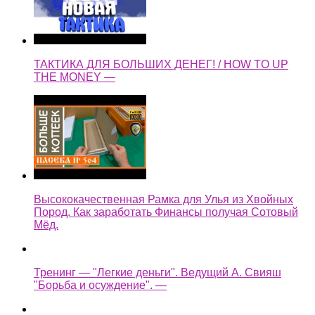
Высококачественная Рамка для Улья из Хвойных
Пород. Как заработать Финансы получая Сотовый
Мёд.
Тренинг — "Легкие деньги". Ведущий А. Свияш
"Борьба и осуждение". —
легкие деньги как быстренько заработать на копке
колодца —
Assassin's Creed Syndicate Прохождение Без
Комментариев Часть 35 — Легкие деньги / Планы