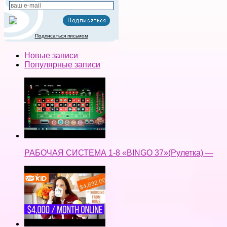
РАБОЧАЯ СИСТЕМА 1-8 «BINGO 37»(Рулетка) —
🍎 HOW TO MAKE 4K/ MONTH WITH VIPKID (yes, it's
possible) → Working Online From Home Full time —