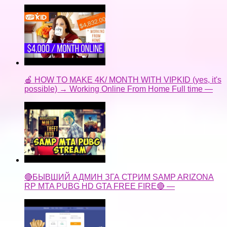
🍎 HOW TO MAKE 4K/ MONTH WITH VIPKID (yes, it's
possible) → Working Online From Home Full time —
🔴БЫВШИЙ АДМИН ЗГА СТРИМ SAMP ARIZONA
RP MTA PUBG HD GTA FREE FIRE🔴 —