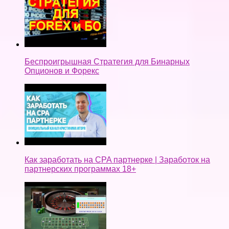
Беспроигрышная Стратегия для Бинарных
Опционов и Форекс
Как заработать на CPA партнерке | Заработок на
партнерских программах 18+