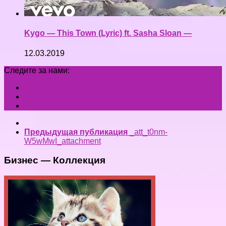
Kygo — This Town (Lyric) ft. Sasha Sloan —
12.03.2019
Следите за нами:
Предыдущая публикация
_att_t0nm-
W5wMwI_attachment
Бизнес — Коллекция