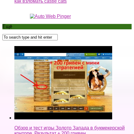
как взломать castle cats
Ещё
Обзор и тест игры Золото Запада в букмекерской
конторе. Результат + 200 гривен.