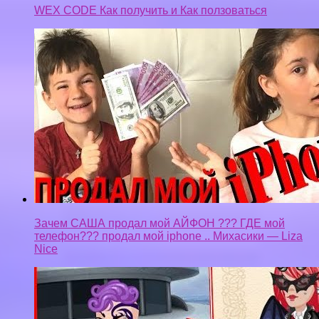
WEX CODE Как получить и Как ползоваться
Зачем САША продал мой АЙФОН ??? ГДЕ мой
телефон??? продал мой iphone .. Михасики — Liza
Nice