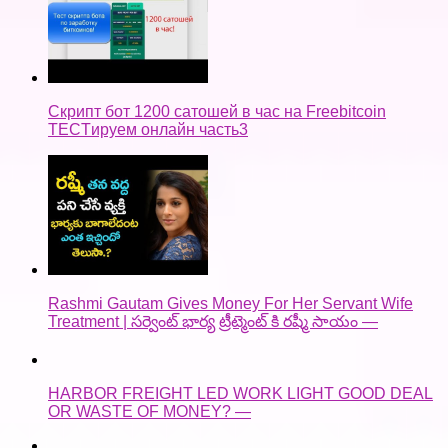
Скрипт бот 1200 сатошей в час на Freebitcoin
TECTируем онлайн часть3
Rashmi Gautam Gives Money For Her Servant Wife
Treatment | సర్వెంట్ భార్య ట్రీట్మెంట్ కి రష్మీ సాయం —
HARBOR FREIGHT LED WORK LIGHT GOOD DEAL
OR WASTE OF MONEY? —