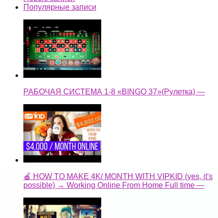
Популярные записи
РАБОЧАЯ СИСТЕМА 1-8 «BINGO 37»(Рулетка) —
🍎 HOW TO MAKE 4K/ MONTH WITH VIPKID (yes, it's
possible) → Working Online From Home Full time —