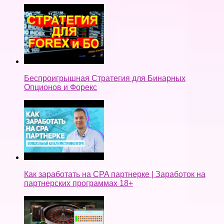
Беспроигрышная Стратегия для Бинарных
Опционов и Форекс
Как заработать на CPA партнерке | Заработок на
партнерских программах 18+