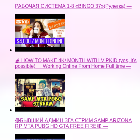
РАБОЧАЯ СИСТЕМА 1-8 «BINGO 37»(Рулетка) —
🍎 HOW TO MAKE 4K/ MONTH WITH VIPKID (yes, it's
possible) → Working Online From Home Full time —
🔴БЫВШИЙ АДМИН ЗГА СТРИМ SAMP ARIZONA
RP MTA PUBG HD GTA FREE FIRE🔴 —