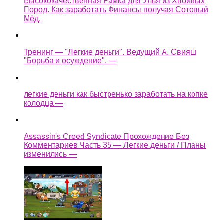
Высококачественная Рамка для Улья из Хвойных
Пород. Как заработать Финансы получая Сотовый
Мёд.
Тренинг — "Легкие деньги". Ведущий А. Свияш
"Борьба и осуждение". —
легкие деньги как быстренько заработать на копке
колодца —
Assassin's Creed Syndicate Прохождение Без
Комментариев Часть 35 — Легкие деньги / Планы
изменились —