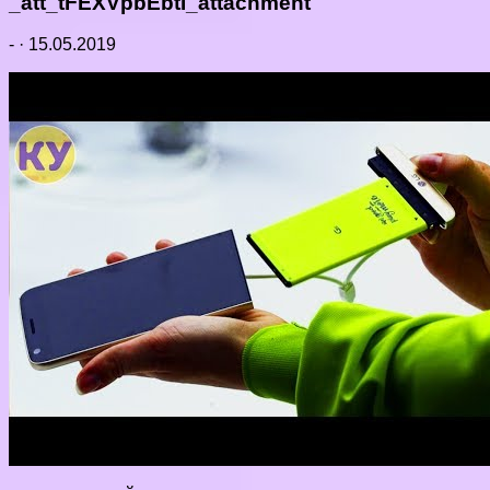
_att_tFEXVpbEbtI_attachment
-
·
15.05.2019