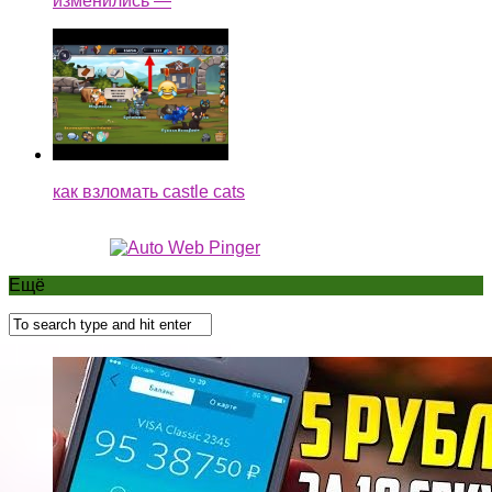
изменились —
как взломать castle cats
Ещё