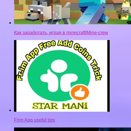
Как заработать, играя в minecraft|Mine-crew
Frim App useful tips