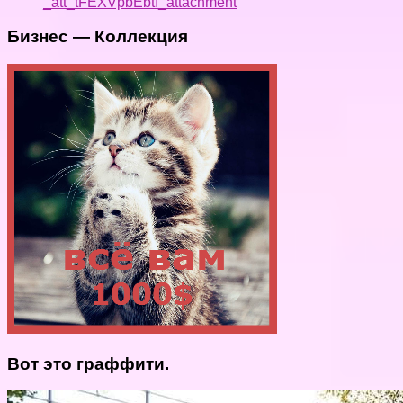
_att_tFEXVpbEbtI_attachment
Бизнес — Коллекция
Вот это граффити.