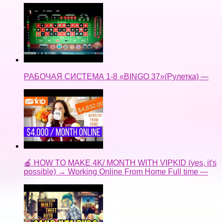
РАБОЧАЯ СИСТЕМА 1-8 «BINGO 37»(Рулетка) —
🍎 HOW TO MAKE 4K/ MONTH WITH VIPKID (yes, it's
possible) → Working Online From Home Full time —