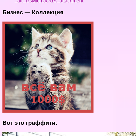
_att_TGMtcmJOxrA_attachment
Бизнес — Коллекция
Вот это граффити.