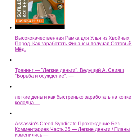
Высококачественная Рамка для Улья из Хвойных
Пород. Как заработать Финансы получая Сотовый
Мёд.
Тренинг — "Легкие деньги". Ведущий А. Свияш
"Борьба и осуждение". —
легкие деньги как быстренько заработать на копке
колодца —
Assassin's Creed Syndicate Прохождение Без
Комментариев Часть 35 — Легкие деньги / Планы
изменились —