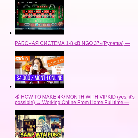
РАБОЧАЯ СИСТЕМА 1-8 «BINGO 37»(Рулетка) —
🍎 HOW TO MAKE 4K/ MONTH WITH VIPKID (yes, it's
possible) → Working Online From Home Full time —