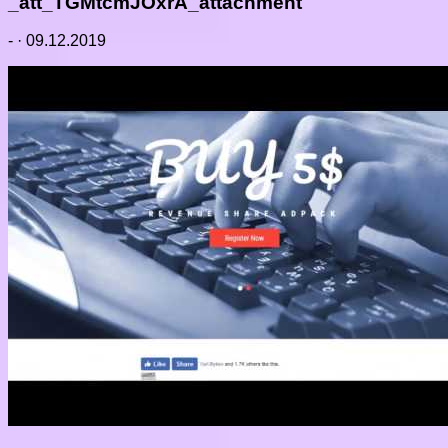
_att_TGMtcmJOxrA_attachment
-
·
09.12.2019