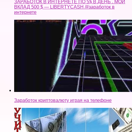
ЗАРАБОТОК В ИНТЕРНЕТЕ ПО 5$ В ДЕНЬ . МОЙ
ВКЛАД 500 $ — LIBERTYCASH /#заработок в
интернете
Заработок криптовалюту играя на телефоне