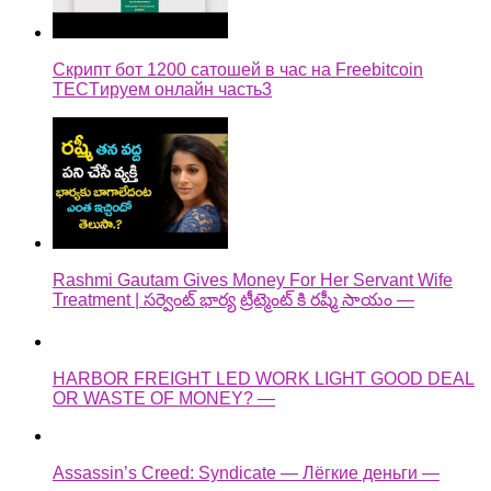
Скрипт бот 1200 сатошей в час на Freebitcoin
TECTируем онлайн часть3
Rashmi Gautam Gives Money For Her Servant Wife
Treatment | సర్వెంట్ భార్య ట్రీట్మెంట్ కి రష్మీ సాయం —
HARBOR FREIGHT LED WORK LIGHT GOOD DEAL
OR WASTE OF MONEY? —
Assassin’s Creed: Syndicate — Лёгкие деньги —