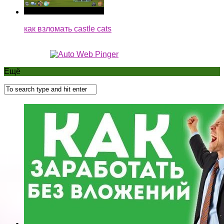
как взломать castle cats
Ещё