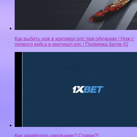
Как выбить нож в критикал опс при обучении / Нож с
первого кейса в критикал опс / Проверка багов #2
Как заработать школьнику?,Ставки?!