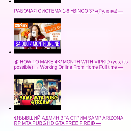
РАБОЧАЯ СИСТЕМА 1-8 «BINGO 37»(Рулетка) —
🍎 HOW TO MAKE 4K/ MONTH WITH VIPKID (yes, it's
possible) → Working Online From Home Full time —
🔴БЫВШИЙ АДМИН ЗГА СТРИМ SAMP ARIZONA
RP MTA PUBG HD GTA FREE FIRE🔴 —