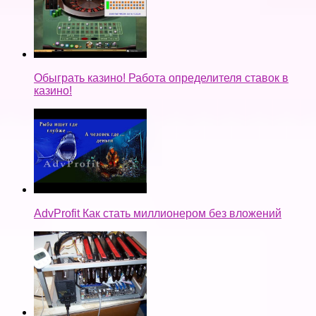
Обыграть казино! Работа определителя ставок в
казино!
AdvProfit Как стать миллионером без вложений