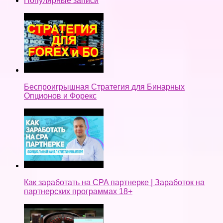
Популярные записи
Беспроигрышная Стратегия для Бинарных
Опционов и Форекс
Как заработать на CPA партнерке | Заработок на
партнерских программах 18+