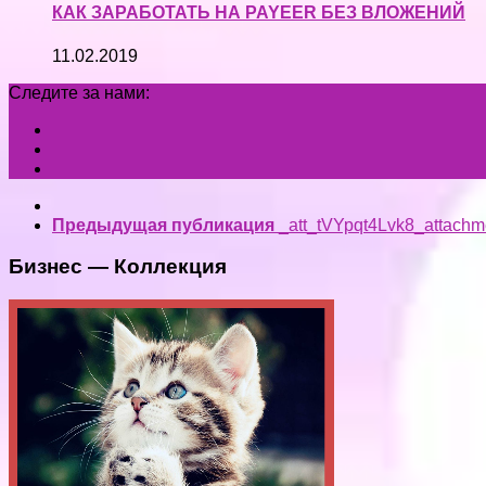
КАК ЗАРАБОТАТЬ НА PAYEER БЕЗ ВЛОЖЕНИЙ
11.02.2019
Следите за нами:
Предыдущая публикация
_att_tVYpqt4Lvk8_attachm
Бизнес — Коллекция