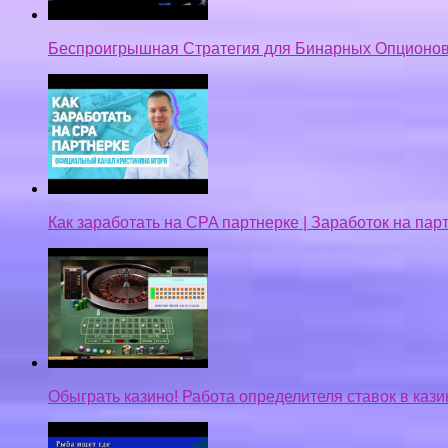
Беспроигрышная Стратегия для Бинарных Опционов
Как заработать на CPA партнерке | Заработок на па
Обыграть казино! Работа определителя ставок в кази