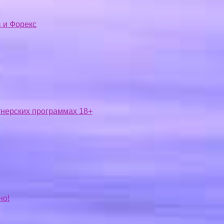
 и Форекс
ртнерских программах 18+
но!