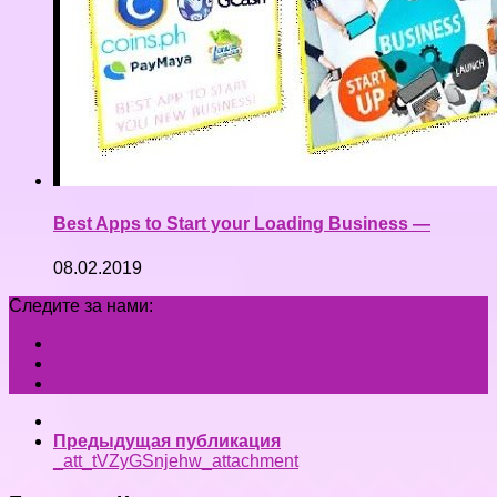
Best Apps to Start your Loading Business —
08.02.2019
Следите за нами:
Предыдущая публикация
_att_tVZyGSnjehw_attachment