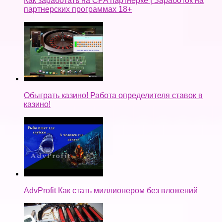
Как заработать на CPA партнерке | Заработок на
партнерских программах 18+
Обыграть казино! Работа определителя ставок в
казино!
AdvProfit Как стать миллионером без вложений