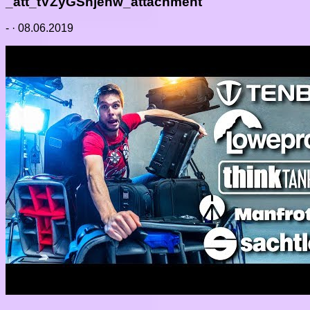
_att_tVZyGSnjehw_attachment
-
·
08.06.2019