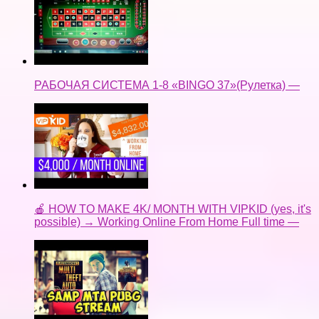
РАБОЧАЯ СИСТЕМА 1-8 «BINGO 37»(Рулетка) —
🍎 HOW TO MAKE 4K/ MONTH WITH VIPKID (yes, it's
possible) → Working Online From Home Full time —