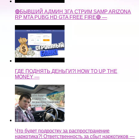
🔴БЫВШИЙ АДМИН ЗГА СТРИМ SAMP ARIZONA
RP MTA PUBG HD GTA FREE FIRE🔴 —
ГДЕ ПОДНЯТЬ ДЕНЬГИ?! HOW TO UP THE
MONEY —
Что будет подростку за распространение
наркотика?! Ответственность за сбыт наркотиков —