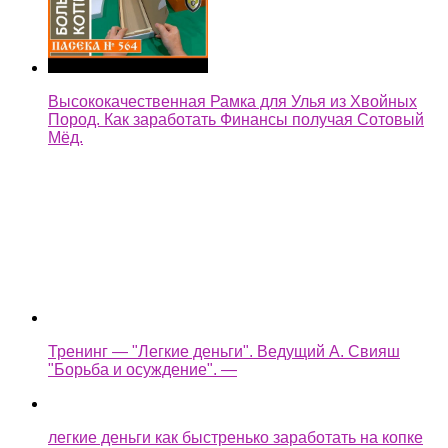
Высококачественная Рамка для Улья из Хвойных
Пород. Как заработать Финансы получая Сотовый
Мёд.
Тренинг — "Легкие деньги". Ведущий А. Свияш
"Борьба и осуждение". —
легкие деньги как быстренько заработать на копке
колодца —
Assassin's Creed Syndicate Прохождение Без
Комментариев Часть 35 — Легкие деньги / Планы
изменились —