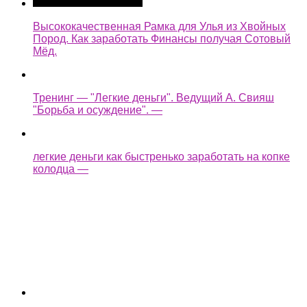
Высококачественная Рамка для Улья из Хвойных
Пород. Как заработать Финансы получая Сотовый
Мёд.
Тренинг — "Легкие деньги". Ведущий А. Свияш
"Борьба и осуждение". —
легкие деньги как быстренько заработать на копке
колодца —
Assassin's Creed Syndicate Прохождение Без
Комментариев Часть 35 — Легкие деньги / Планы
изменились —