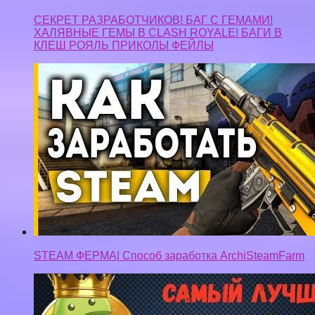
STEAM ФЕРМА| Способ заработка ArchiSteamFarm