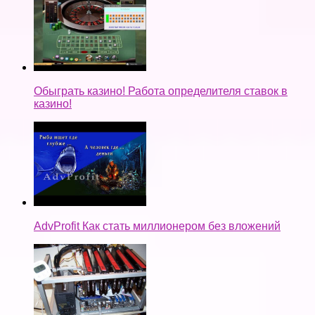
Обыграть казино! Работа определителя ставок в
казино!
AdvProfit Как стать миллионером без вложений