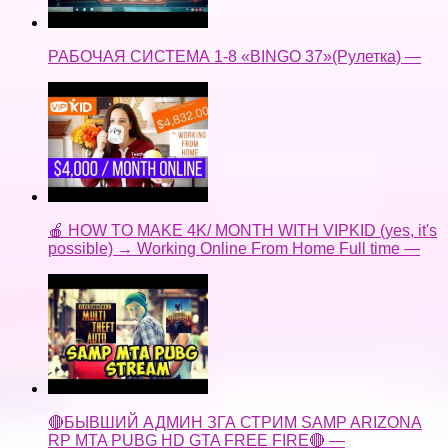
РАБОЧАЯ СИСТЕМА 1-8 «BINGO 37»(Рулетка) —
🍎 HOW TO MAKE 4K/ MONTH WITH VIPKID (yes, it's
possible) → Working Online From Home Full time —
🔴БЫВШИЙ АДМИН ЗГА СТРИМ SAMP ARIZONA
RP MTA PUBG HD GTA FREE FIRE🔴 —