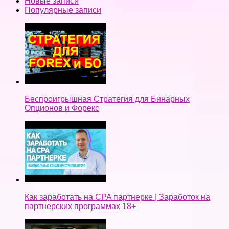
Новые записи
Популярные записи
Беспроигрышная Стратегия для Бинарных
Опционов и Форекс
Как заработать на CPA партнерке | Заработок на
партнерских программах 18+