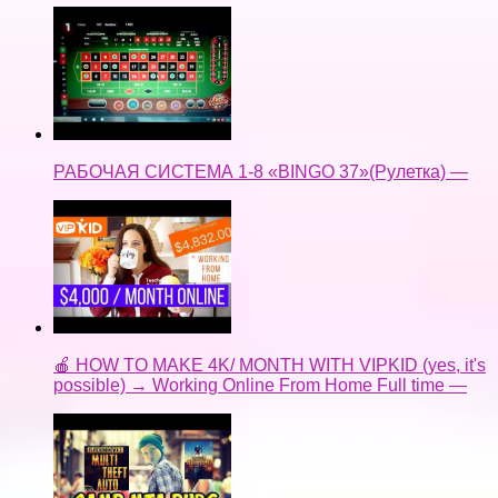
РАБОЧАЯ СИСТЕМА 1-8 «BINGO 37»(Рулетка) —
🍎 HOW TO MAKE 4K/ MONTH WITH VIPKID (yes, it's
possible) → Working Online From Home Full time —