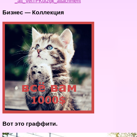
_att_VetTPKui2gk_attachment
Бизнес — Коллекция
Вот это граффити.