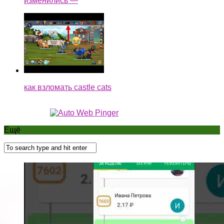
изменились —
как взломать castle cats
Ещё