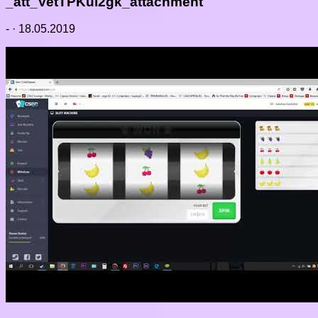
_att_VetTPKui2gk_attachment
-
·
18.05.2019