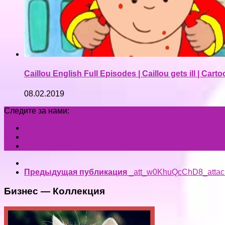
Caillou English Full Episodes | Caillou gets ill | Car
08.02.2019
Следите за нами:
Предыдущая публикация
_att_w0KhuQcChD8_attac
Бизнес — Коллекция