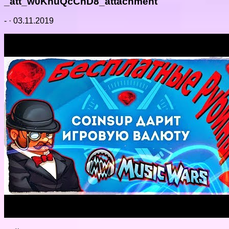
_att_w0KhuQcChD8_attachment
-
·
03.11.2019