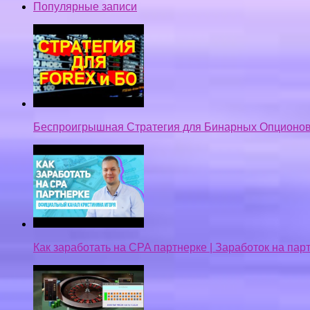
Популярные записи
Беспроигрышная Стратегия для Бинарных Опционов
Как заработать на CPA партнерке | Заработок на па