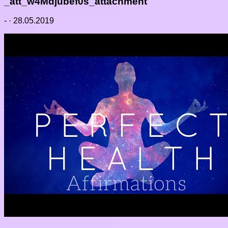
_att_w4Mdjubef0s_attachment
-
·
28.05.2019