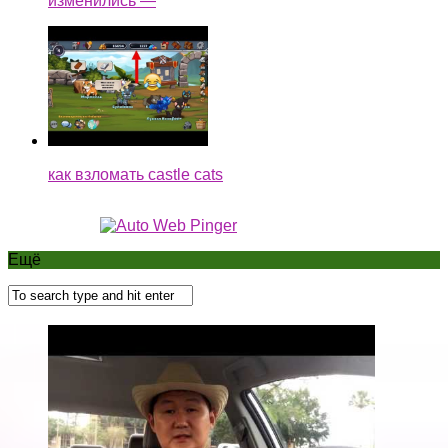
изменились —
как взломать castle cats
Ещё