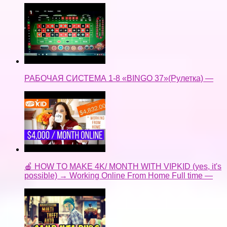
РАБОЧАЯ СИСТЕМА 1-8 «BINGO 37»(Рулетка) —
🍎 HOW TO MAKE 4K/ MONTH WITH VIPKID (yes, it's
possible) → Working Online From Home Full time —