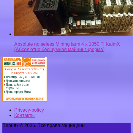
Absolute noiseless Mining farm 4 x 1050 Ti KalmX
(Абсолютно бесшумная майнинг-ферма)
Privacy-policy
Контакты
Верняк © 2026. Все права защищены.