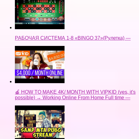
РАБОЧАЯ СИСТЕМА 1-8 «BINGO 37»(Рулетка) —
🍎 HOW TO MAKE 4K/ MONTH WITH VIPKID (yes, it's
possible) → Working Online From Home Full time —