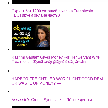
Скрипт бот 1200 сатошей в час на Freebitcoin
TECTируем онлайн часть3
Rashmi Gautam Gives Money For Her Servant Wife
Treatment | సర్వెంట్ భార్య ట్రీట్మెంట్ కి రష్మీ సాయం —
HARBOR FREIGHT LED WORK LIGHT GOOD DEAL
OR WASTE OF MONEY? —
Assassin’s Creed: Syndicate — Лёгкие деньги —