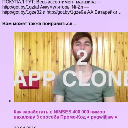
ПОКУПАЛ ТУТ: Весь ассортимент магазина —
http://got.by/1gzfaf Аккумуляторы Ni-Zn —
http://got.by/1gze32 и http://got.by/1gze9a АА Батарейки…
Вам может также понравиться...
Как заработать в NIMSES 400 000 нимов
нахаляву 3 способа Промо-Код ● pygwijfjaw ●