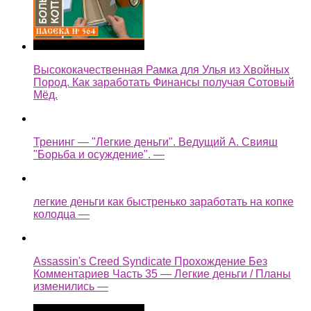
Высококачественная Рамка для Улья из Хвойных
Пород. Как заработать Финансы получая Сотовый
Мёд.
Тренинг — "Легкие деньги". Ведущий А. Свияш
"Борьба и осуждение". —
легкие деньги как быстренько заработать на копке
колодца —
Assassin's Creed Syndicate Прохождение Без
Комментариев Часть 35 — Легкие деньги / Планы
изменились —