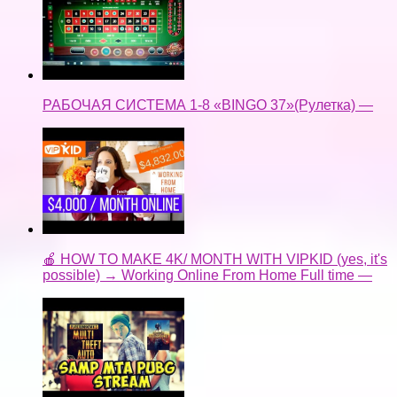
РАБОЧАЯ СИСТЕМА 1-8 «BINGO 37»(Рулетка) —
🍎 HOW TO MAKE 4K/ MONTH WITH VIPKID (yes, it's
possible) → Working Online From Home Full time —