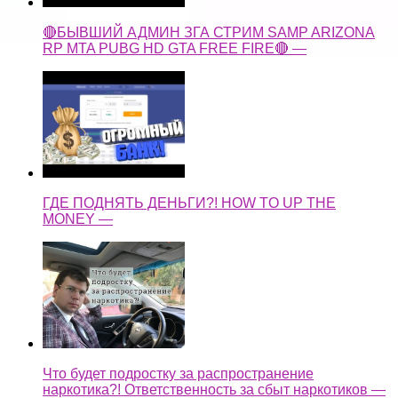
🔴БЫВШИЙ АДМИН ЗГА СТРИМ SAMP ARIZONA
RP MTA PUBG HD GTA FREE FIRE🔴 —
ГДЕ ПОДНЯТЬ ДЕНЬГИ?! HOW TO UP THE
MONEY —
Что будет подростку за распространение
наркотика?! Ответственность за сбыт наркотиков —