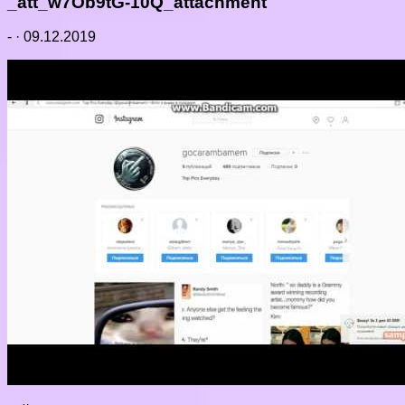
_att_w7Ob9tG-10Q_attachment
-
·
09.12.2019