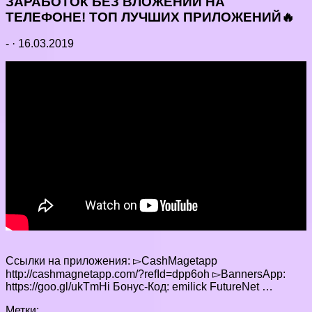
ЗАРАБОТОК БЕЗ ВЛОЖЕНИЙ НА
ТЕЛЕФОНЕ! ТОП ЛУЧШИХ ПРИЛОЖЕНИЙ🔥
-
·
16.03.2019
Ссылки на приложения: ▻CashMagetapp
http://cashmagnetapp.com/?refId=dpp6oh ▻BannersApp:
https://goo.gl/ukTmHi Бонус-Код: emilick FutureNet …
Метки: