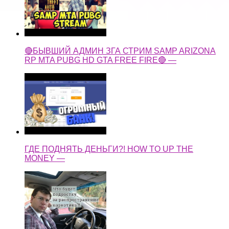
🔴БЫВШИЙ АДМИН ЗГА СТРИМ SAMP ARIZONA
RP MTA PUBG HD GTA FREE FIRE🔴 —
ГДЕ ПОДНЯТЬ ДЕНЬГИ?! HOW TO UP THE
MONEY —