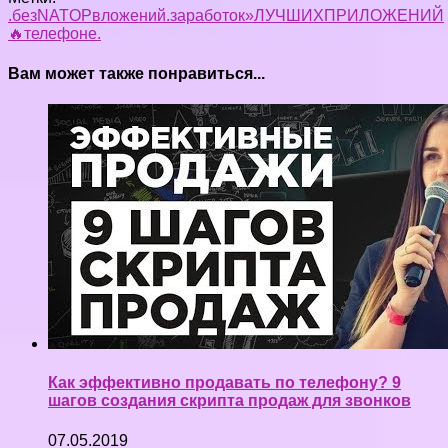
.без
NA
TOP
вложений.
заработок»
ЛУЧШИХ
ПРИЛОЖЕНИЙ
🔥
телефоне.
Вам может также понравиться...
Как эффективно продавать по телефону? 9
шагов создания скрипта продаж для звонков
07.05.2019