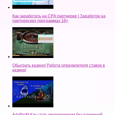
Как заработать на CPA партнерке | Заработок на
партнерских программах 18+
Обыграть казино! Работа определителя ставок в
казино!
AdvProfit Как стать миллионером без вложений