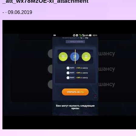
_att_wx78MzOE-xI_attachment
-
·
09.06.2019