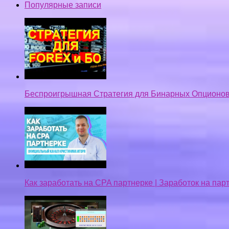
Популярные записи
Беспроигрышная Стратегия для Бинарных Опционов
Как заработать на CPA партнерке | Заработок на па