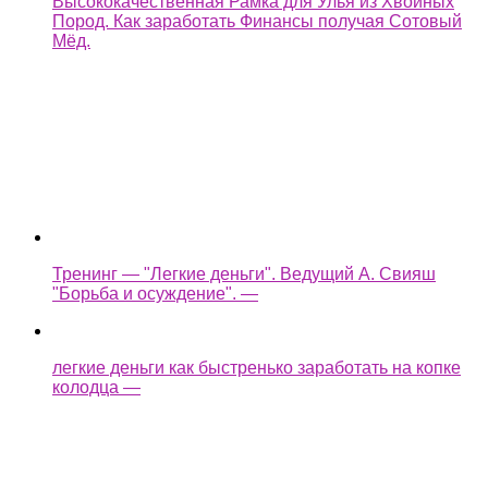
Высококачественная Рамка для Улья из Хвойных
Пород. Как заработать Финансы получая Сотовый
Мёд.
Тренинг — "Легкие деньги". Ведущий А. Свияш
"Борьба и осуждение". —
легкие деньги как быстренько заработать на копке
колодца —
Assassin's Creed Syndicate Прохождение Без
Комментариев Часть 35 — Легкие деньги / Планы
изменились —