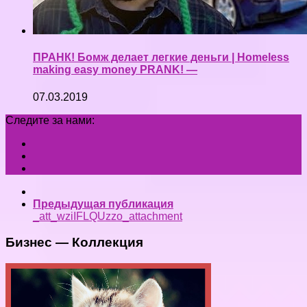
ПРАНК! Бомж делает легкие деньги | Homeless
making easy money PRANK! —
07.03.2019
Следите за нами:
Предыдущая публикация
_att_wziIFLQUzzo_attachment
Бизнес — Коллекция