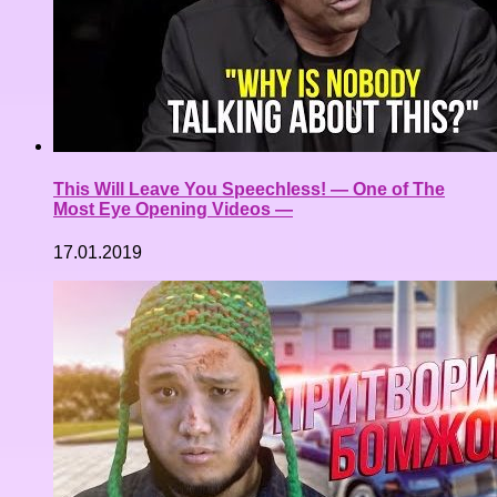
This Will Leave You Speechless! — One of The
Most Eye Opening Videos —
17.01.2019