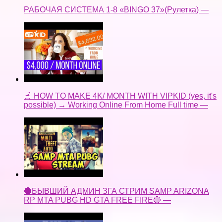
РАБОЧАЯ СИСТЕМА 1-8 «BINGO 37»(Рулетка) —
🍎 HOW TO MAKE 4K/ MONTH WITH VIPKID (yes, it's
possible) → Working Online From Home Full time —
🔴БЫВШИЙ АДМИН ЗГА СТРИМ SAMP ARIZONA
RP MTA PUBG HD GTA FREE FIRE🔴 —