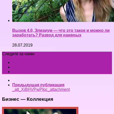
Вызов 4.0, Элизиум — что это такое и можно ли
заработать? Развод для наивных
28.07.2019
Следите за нами:
Предыдущая публикация
_att_XiBHVPwPIpc_attachment
Бизнес — Коллекция