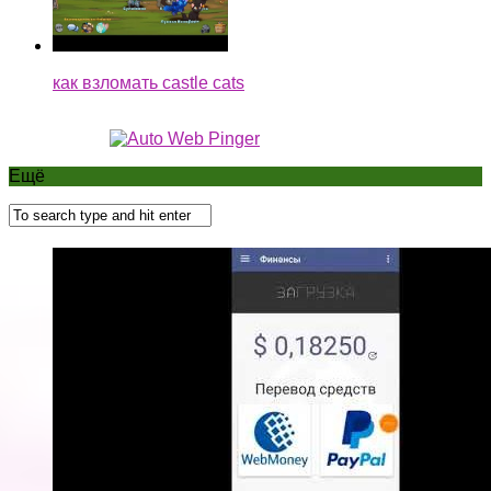
как взломать castle cats
Ещё