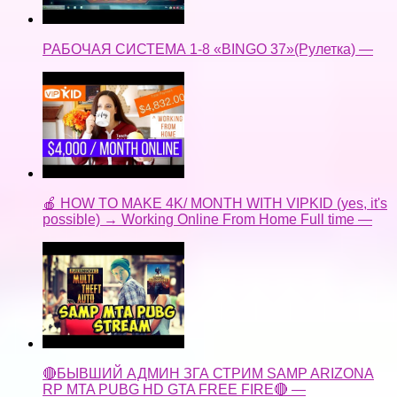
РАБОЧАЯ СИСТЕМА 1-8 «BINGO 37»(Рулетка) —
🍎 HOW TO MAKE 4K/ MONTH WITH VIPKID (yes, it's
possible) → Working Online From Home Full time —
🔴БЫВШИЙ АДМИН ЗГА СТРИМ SAMP ARIZONA
RP MTA PUBG HD GTA FREE FIRE🔴 —