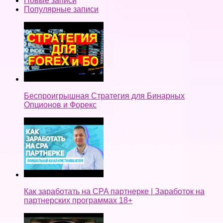
Новые записи
Популярные записи
Беспроигрышная Стратегия для Бинарных
Опционов и Форекс
Как заработать на CPA партнерке | Заработок на
партнерских программах 18+