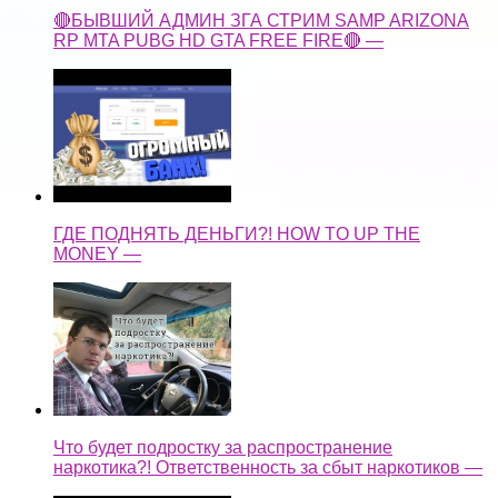
🔴БЫВШИЙ АДМИН ЗГА СТРИМ SAMP ARIZONA
RP MTA PUBG HD GTA FREE FIRE🔴 —
ГДЕ ПОДНЯТЬ ДЕНЬГИ?! HOW TO UP THE
MONEY —
Что будет подростку за распространение
наркотика?! Ответственность за сбыт наркотиков —