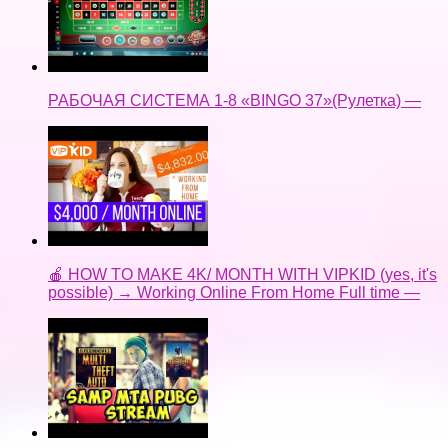
РАБОЧАЯ СИСТЕМА 1-8 «BINGO 37»(Рулетка) —
🍎 HOW TO MAKE 4K/ MONTH WITH VIPKID (yes, it's
possible) → Working Online From Home Full time —