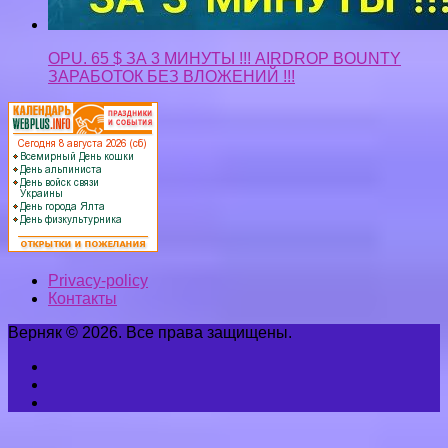
OPU. 65 $ ЗА 3 МИНУТЫ !!! AIRDROP BOUNTY
ЗАРАБОТОК БЕЗ ВЛОЖЕНИЙ !!!
Privacy-policy
Контакты
Верняк © 2026. Все права защищены.