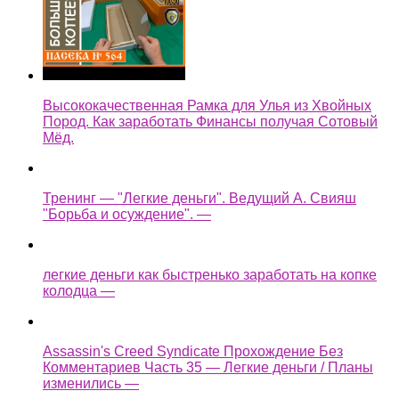
Высококачественная Рамка для Улья из Хвойных
Пород. Как заработать Финансы получая Сотовый
Мёд.
Тренинг — "Легкие деньги". Ведущий А. Свияш
"Борьба и осуждение". —
легкие деньги как быстренько заработать на копке
колодца —
Assassin's Creed Syndicate Прохождение Без
Комментариев Часть 35 — Легкие деньги / Планы
изменились —