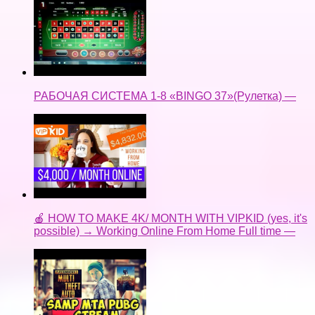
РАБОЧАЯ СИСТЕМА 1-8 «BINGO 37»(Рулетка) —
🍎 HOW TO MAKE 4K/ MONTH WITH VIPKID (yes, it's
possible) → Working Online From Home Full time —