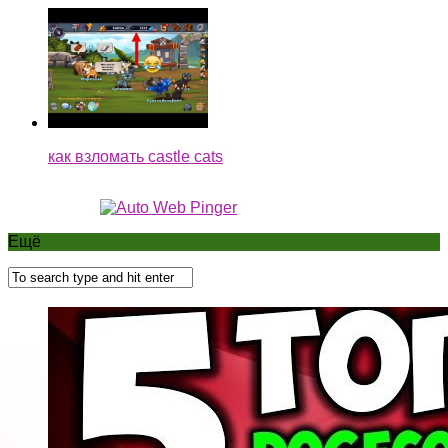
как взломать castle cats
Ещё