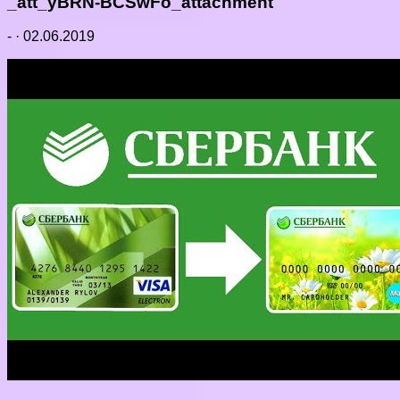
_att_yBRN-BCSwFo_attachment
-
·
02.06.2019