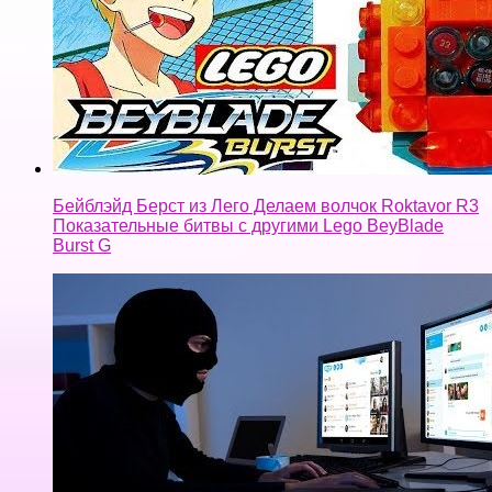
Бейблэйд Берст из Лего Делаем волчок Roktavor R3
Показательные битвы с другими Lego BeyBlade
Burst G