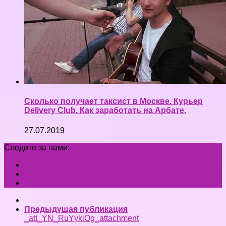
Сколько получает таксист в Москве. Курьер
Dеlivery Club. Как заработать на Арбате.
27.07.2019
Следите за нами:
Предыдущая публикация
_att_YN_RuYykiOg_attachment