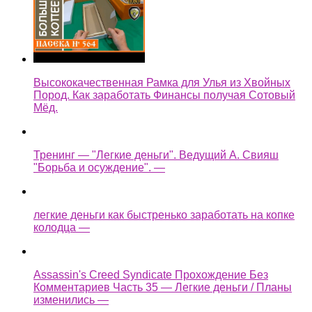
Высококачественная Рамка для Улья из Хвойных
Пород. Как заработать Финансы получая Сотовый
Мёд.
Тренинг — "Легкие деньги". Ведущий А. Свияш
"Борьба и осуждение". —
легкие деньги как быстренько заработать на копке
колодца —
Assassin's Creed Syndicate Прохождение Без
Комментариев Часть 35 — Легкие деньги / Планы
изменились —