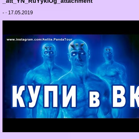
_att_YN_RuYykiOg_attachment
-
·
17.05.2019