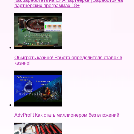
Как заработать на CPA партнерке | Заработок на
партнерских программах 18+
Обыграть казино! Работа определителя ставок в
казино!
AdvProfit Как стать миллионером без вложений