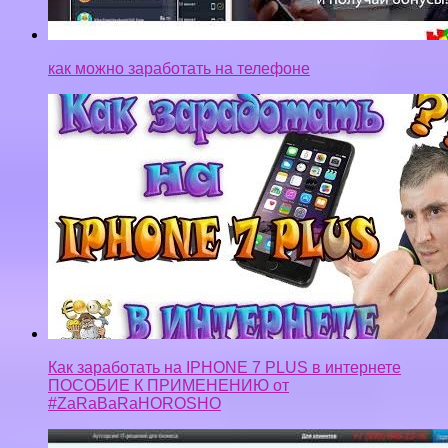
Как заработать на IPHONE 7 PLUS в интернете
ПОСОБИЕ К ПРИМЕНЕНИЮ от
#ZaRaBaRaHOROSHO
ProfitTask com заработок на сервисе выполнения
заданий Профиттаск заработок в интернете