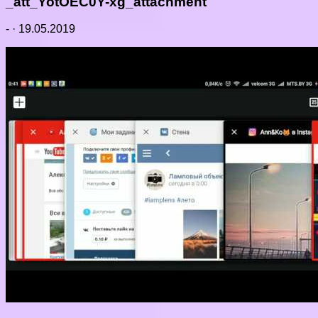
_att_YotOEC0Y-xg_attachment
-
·
19.05.2019