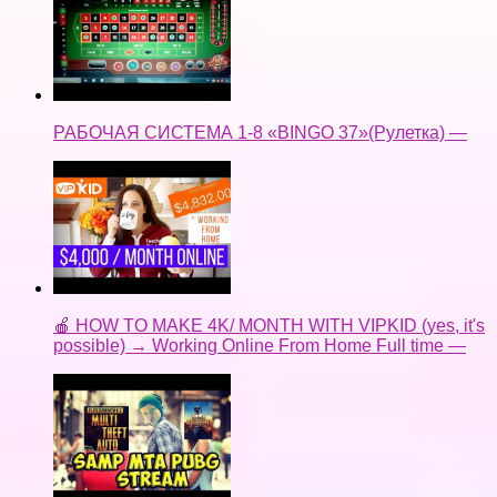
РАБОЧАЯ СИСТЕМА 1-8 «BINGO 37»(Рулетка) —
🍎 HOW TO MAKE 4K/ MONTH WITH VIPKID (yes, it's
possible) → Working Online From Home Full time —