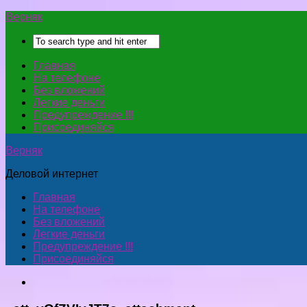
Верняк
Главная
На телефоне
Без вложений
Легкие деньги
Предупреждение !!!
Присоединяйся
Верняк
Деловой интернет
Главная
На телефоне
Без вложений
Легкие деньги
Предупреждение !!!
Присоединяйся