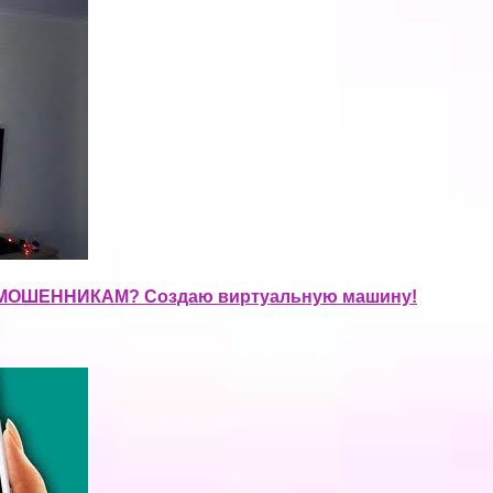
К МОШЕННИКАМ? Создаю виртуальную машину!