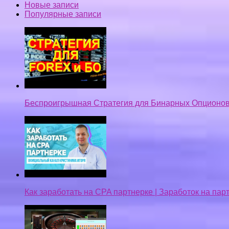
Новые записи
Популярные записи
Беспроигрышная Стратегия для Бинарных Опционов
Как заработать на CPA партнерке | Заработок на па