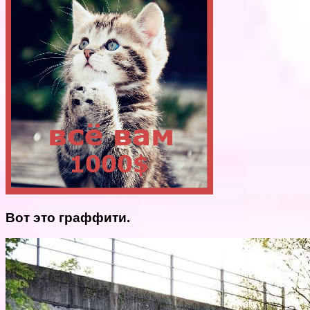
Вот это граффити.