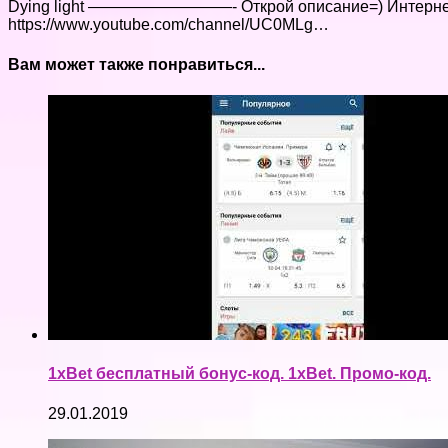
Dying light —————————- Открой описание=) Интернет ма
https://www.youtube.com/channel/UC0MLg…
Вам может также понравиться...
1xBet бесплатный бонус-код. 1xBet. Промо-код.
29.01.2019