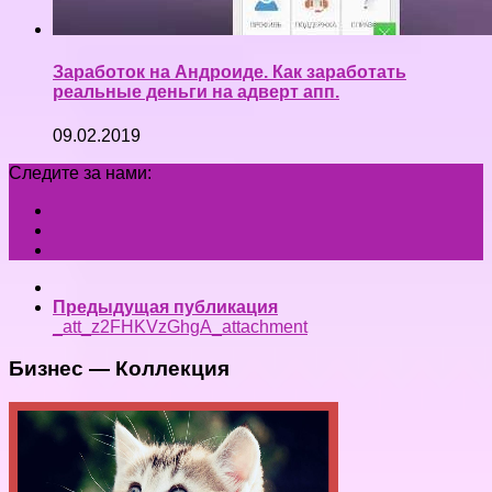
Заработок на Андроиде. Как заработать
реальные деньги на адверт апп.
09.02.2019
Следите за нами:
Предыдущая публикация
_att_z2FHKVzGhgA_attachment
Бизнес — Коллекция