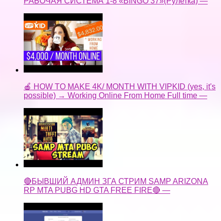
РАБОЧАЯ СИСТЕМА 1-8 «BINGO 37»(Рулетка) —
🍎 HOW TO MAKE 4K/ MONTH WITH VIPKID (yes, it's
possible) → Working Online From Home Full time —
🔴БЫВШИЙ АДМИН ЗГА СТРИМ SAMP ARIZONA
RP MTA PUBG HD GTA FREE FIRE🔴 —