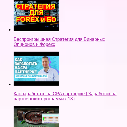
Беспроигрышная Стратегия для Бинарных
Опционов и Форекс
Как заработать на CPA партнерке | Заработок на
партнерских программах 18+